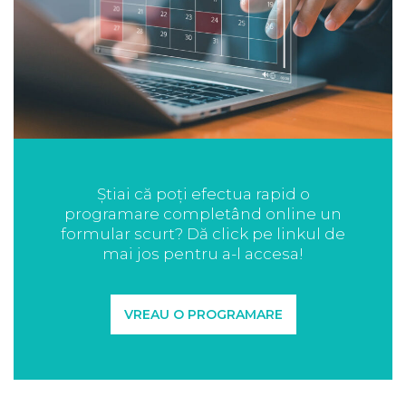
Știai că poți efectua rapid o
programare completând online un
formular scurt? Dă click pe linkul de
mai jos pentru a-l accesa!
VREAU O PROGRAMARE