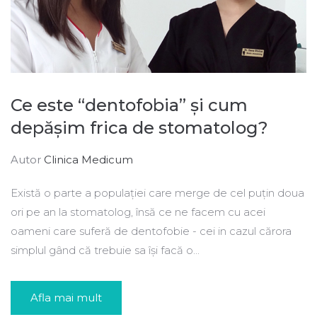
Ce este “dentofobia” și cum
depășim frica de stomatolog?
Autor
Clinica Medicum
Există o parte a populației care merge de cel puțin doua
ori pe an la stomatolog, însă ce ne facem cu acei
oameni care suferă de dentofobie - cei in cazul cărora
simplul gând că trebuie sa își facă o...
Afla mai mult