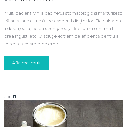
Mulți pacienți vin la cabinetul stomatologic și mărturisesc
că nu sunt mulțumiți de aspectul dinților lor. Fie culoarea
îi deranjează, fie au strungăreață, fie caninii sunt mult
prea înguști etc. O soluție extrem de eficientă pentru a
corecta aceste probleme...
Afla mai mult
apr.
11