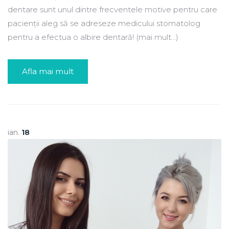
dentare sunt unul dintre frecventele motive pentru care
pacienții aleg să se adreseze medicului stomatolog
pentru a efectua o albire dentară! (mai mult…)
Afla mai mult
ian.
18