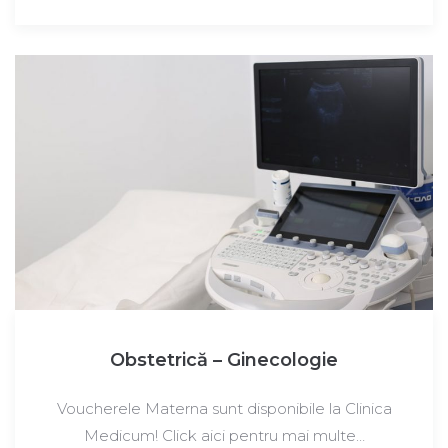
Obstetrică – Ginecologie
Voucherele Materna sunt disponibile la Clinica
Medicum! Click aici pentru mai multe…