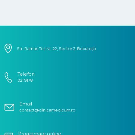
Lasă o recenzie.
Str, Ramuri Tei, Nr. 22, Sector 2, București
Telefon
021.9178
Email
contact@clinicamedicum.ro
Programare online