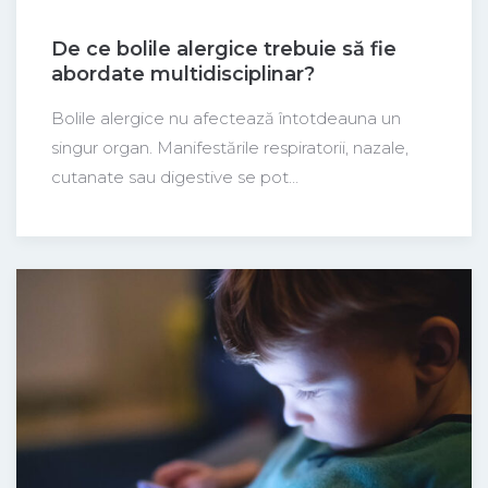
De ce bolile alergice trebuie să fie
abordate multidisciplinar?
Bolile alergice nu afectează întotdeauna un
singur organ. Manifestările respiratorii, nazale,
cutanate sau digestive se pot…