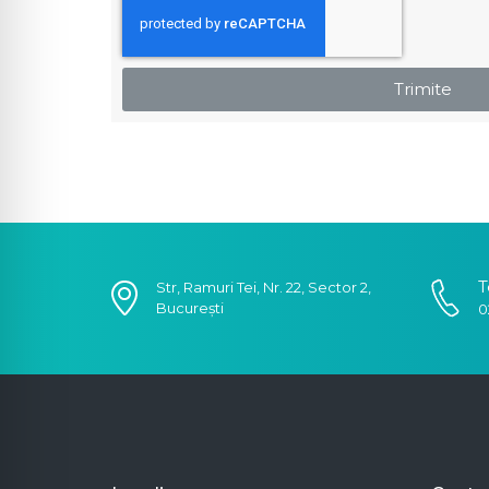
Trimite
T
Str, Ramuri Tei, Nr. 22, Sector 2,
București
0