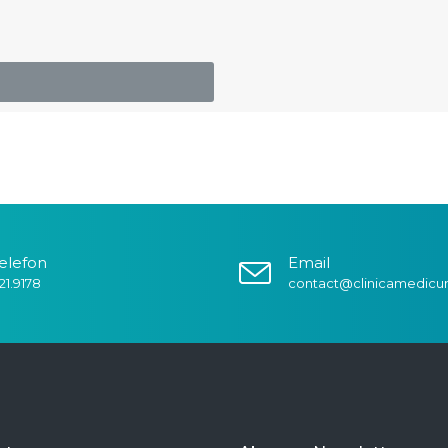
elefon
Email
21.9178
contact@clinicamedicu