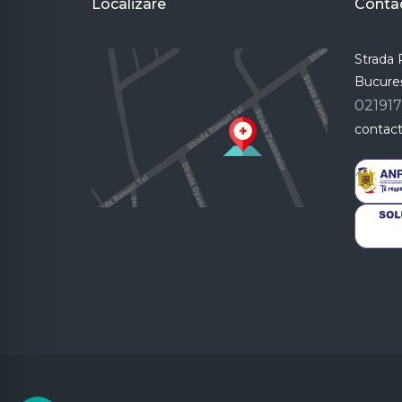
Localizare
Conta
Strada R
Bucureș
02191
contac