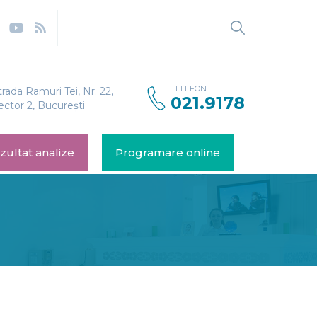
TELEFON
trada Ramuri Tei, Nr. 22,
021.9178
ector 2, București
zultat analize
Programare online