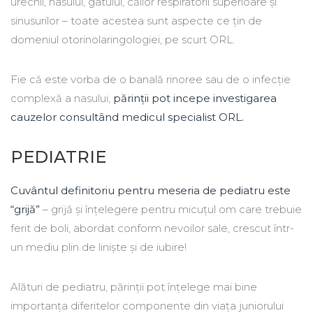
urechii, nasului, gâtului, căilor respiratorii superioare și
sinusurilor – toate acestea sunt aspecte ce țin de
domeniul otorinolaringologiei, pe scurt ORL.
Fie că este vorba de o banală rinoree sau de o infecție
complexă a nasului,
părinții pot incepe investigarea
cauzelor consultând medicul specialist ORL.
PEDIATRIE
Cuvântul definitoriu pentru meseria de pediatru este
“grijă”
– grijă și înțelegere pentru micuțul om care trebuie
ferit de boli, abordat conform nevoilor sale, crescut într-
un mediu plin de liniște și de iubire!
Alături de pediatru, părinții pot înțelege mai bine
importanța diferitelor componente din viața juniorului