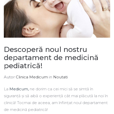
Descoperă noul nostru
departament de medicină
pediatrică!
Autor
Clinica Medicum
in
Noutati
La
Medicum,
ne dorim ca cei mici să se simtă în
siguranță și să aibă o experiență cât mai plăcută la noi în
clinică! Tocmai de aceea, am înființat noul departament
de medicină pediatrică!