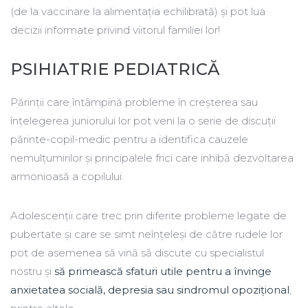
(de la vaccinare la alimentația echilibrată) și pot lua
decizii informate privind viitorul familiei lor!
PSIHIATRIE PEDIATRICĂ
Părinții care întâmpină probleme în creșterea sau
înțelegerea juniorului lor pot veni la o serie de discuții
părinte-copil-medic pentru a identifica cauzele
nemulțumirilor și principalele frici care inhibă dezvoltarea
armonioasă a copilului.
Adolescenții care trec prin diferite probleme legate de
pubertate și care se simt neînțeleși de către rudele lor
pot de asemenea să vină să discute cu specialistul
nostru și
să primească sfaturi utile pentru a învinge
anxietatea socială, depresia sau sindromul opozițional
,