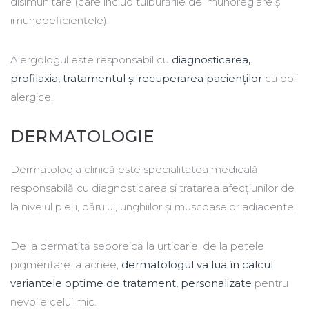
disimunitare (care includ tulburările de imunoreglare și
imunodeficiențele).
Alergologul este responsabil cu
diagnosticarea,
profilaxia, tratamentul și recuperarea pacienților
cu boli
alergice.
DERMATOLOGIE
Dermatologia clinică este specialitatea medicală
responsabilă cu diagnosticarea și tratarea afecțiunilor de
la nivelul pielii, părului, unghiilor și muscoaselor adiacente.
De la dermatită seboreică la urticarie, de la petele
pigmentare la acnee,
dermatologul va lua în calcul
variantele optime de tratament, personalizate
pentru
nevoile celui mic.