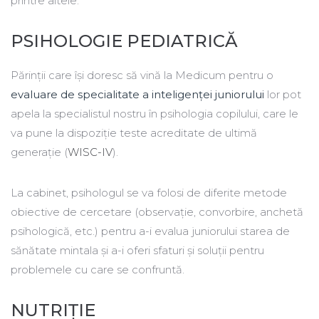
printre altele.
PSIHOLOGIE PEDIATRICĂ
Părinții care își doresc să vină la Medicum pentru o
evaluare de specialitate a inteligenței juniorului
lor pot
apela la specialistul nostru în psihologia copilului, care le
va pune la dispoziție teste acreditate de ultimă
generație (
WISC-IV
).
La cabinet, psihologul se va folosi de diferite metode
obiective de cercetare (observație, convorbire, anchetă
psihologică, etc.) pentru a-i evalua juniorului starea de
sănătate mintala și a-i oferi sfaturi și soluții pentru
problemele cu care se confruntă.
NUTRIȚIE