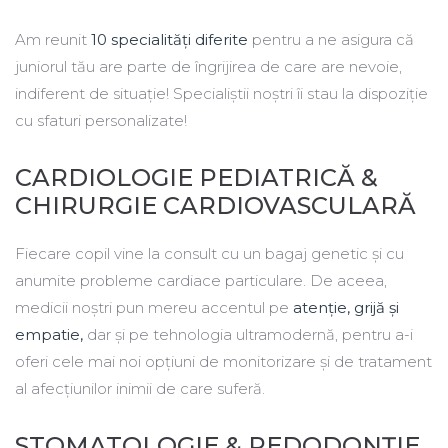
Am reunit
10 specialități diferite
pentru a ne asigura că
juniorul tău are parte de îngrijirea de care are nevoie,
indiferent de situație! Specialiștii noștri îi stau la dispoziție
cu sfaturi personalizate!
CARDIOLOGIE PEDIATRICĂ &
CHIRURGIE CARDIOVASCULARĂ
Fiecare copil vine la consult cu un bagaj genetic și cu
anumite probleme cardiace particulare. De aceea,
medicii noștri pun mereu accentul pe
atenție, grijă și
empatie,
dar și pe tehnologia ultramodernă, pentru a-i
oferi cele mai noi opțiuni de monitorizare și de tratament
al afecțiunilor inimii de care suferă.
STOMATOLOGIE & PEDODONȚIE