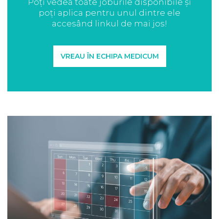
Poți vedea toate joburile disponibile și
poți aplica pentru unul dintre ele
accesând linkul de mai jos!
VREAU ÎN ECHIPA MEDICUM