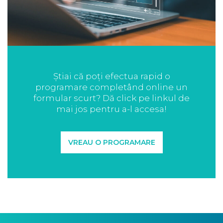
Știai că poți efectua rapid o
programare completând online un
formular scurt? Dă click pe linkul de
mai jos pentru a-l accesa!
VREAU O PROGRAMARE