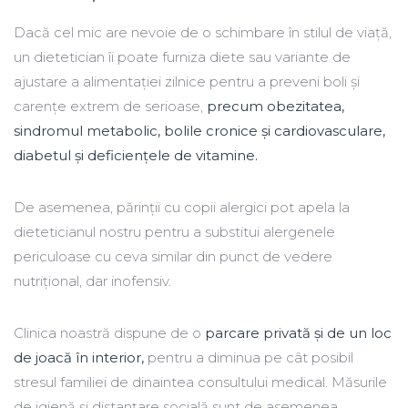
Dacă cel mic are nevoie de o schimbare în stilul de viață,
un dietetician îi poate furniza diete sau variante de
ajustare a alimentației zilnice pentru a preveni boli și
carențe extrem de serioase,
precum obezitatea,
sindromul metabolic, bolile cronice și cardiovasculare,
diabetul și deficiențele de vitamine.
De asemenea, părinții cu copii alergici pot apela la
dieteticianul nostru pentru a substitui alergenele
periculoase cu ceva similar din punct de vedere
nutrițional, dar inofensiv.
Clinica noastră dispune de o
parcare privată și de un loc
de joacă în interior,
pentru a diminua pe cât posibil
stresul familiei de dinaintea consultului medical. Măsurile
de igienă și distanțare socială sunt de asemenea