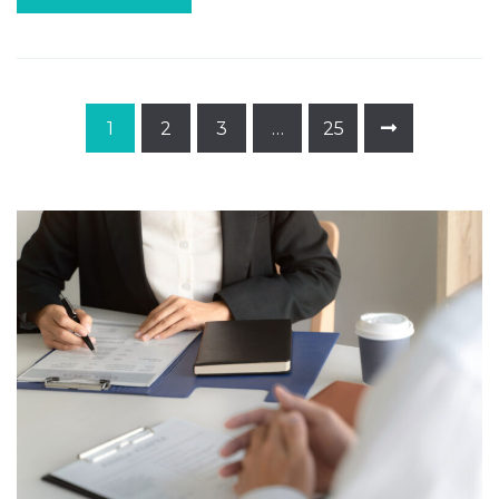
1
2
3
…
25