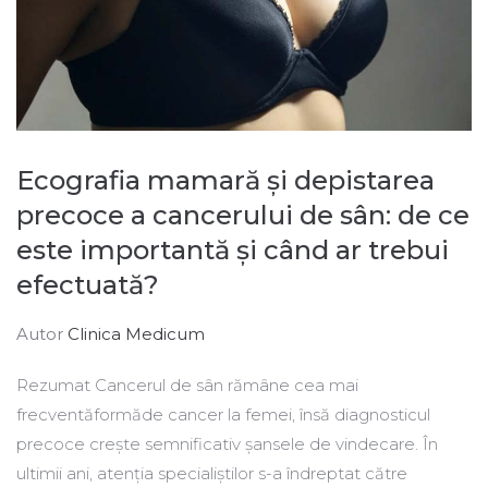
Ecografia mamară și depistarea
precoce a cancerului de sân: de ce
este importantă și când ar trebui
efectuată?
Autor
Clinica Medicum
Rezumat Cancerul de sân rămâne cea mai
frecventăformăde cancer la femei, însă diagnosticul
precoce crește semnificativ șansele de vindecare. În
ultimii ani, atenția specialiștilor s-a îndreptat către