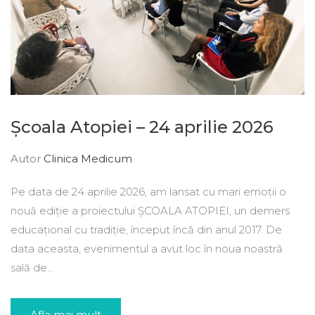
Școala Atopiei – 24 aprilie 2026
Autor
Clinica Medicum
Pe data de 24 aprilie 2026, am lansat cu mari emoții o
nouă ediție a proiectului ȘCOALA ATOPIEI, un demers
educațional cu tradiție, început încă din anul 2017. De
data aceasta, evenimentul a avut loc în noua noastră
sală de...
Afla mai mult