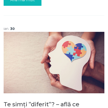
ian.
30
Te simți ”diferit”? – află ce