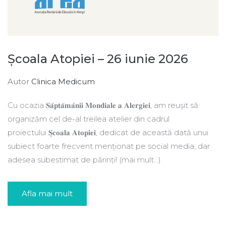
Școala Atopiei – 26 iunie 2026
Autor
Clinica Medicum
Cu ocazia 𝐒𝐚̆𝐩𝐭𝐚̆𝐦𝐚̂𝐧𝐢𝐢 𝐌𝐨𝐧𝐝𝐢𝐚𝐥𝐞 𝐚 𝐀𝐥𝐞𝐫𝐠𝐢𝐞𝐢, am reușit să
organizăm cel de-al treilea atelier din cadrul
proiectului 𝐒̦𝐜𝐨𝐚𝐥𝐚 𝐀𝐭𝐨𝐩𝐢𝐞𝐢, dedicat de această dată unui
subiect foarte frecvent menționat pe social media, dar
adesea subestimat de părinți! (mai mult…)
Afla mai mult