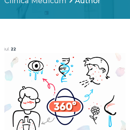
Clinica Medicum
Author
iul.
22