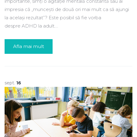
importante, simți o agitație mentală constantă sau ai
impresia că „muncești de două ori mai mult ca să ajungi
la același rezultat”? Este posibil să fie vorba
despre ADHD la adult....
Afla mai mult
sept.
16