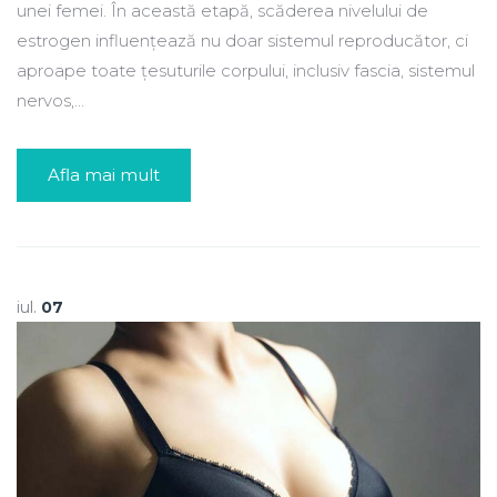
unei femei. În această etapă, scăderea nivelului de
estrogen influențează nu doar sistemul reproducător, ci
aproape toate țesuturile corpului, inclusiv fascia, sistemul
nervos,...
Afla mai mult
iul.
07