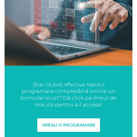
Știai că poți efectua rapid o
programare completând online un
formular scurt? Dă click pe linkul de
mai jos pentru a-l accesa!
VREAU O PROGRAMARE