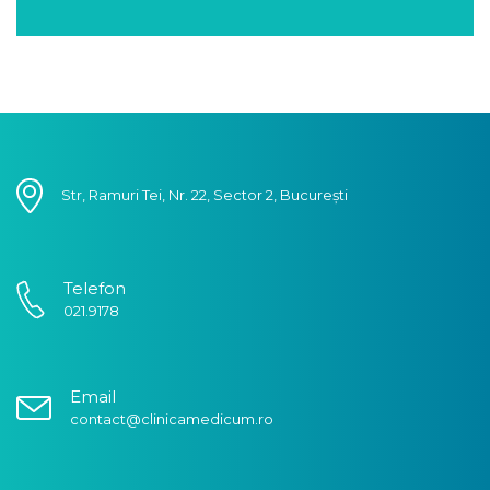
Str, Ramuri Tei, Nr. 22, Sector 2, București
Telefon
021.9178
Email
contact@clinicamedicum.ro