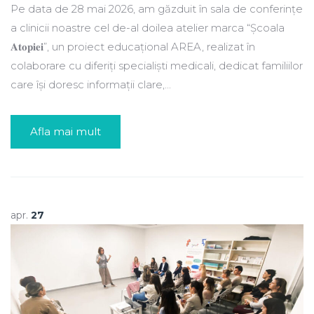
Pe data de 28 mai 2026, am găzduit în sala de conferințe
a clinicii noastre cel de-al doilea atelier marca “Școala
𝐀𝐭𝐨𝐩𝐢𝐞𝐢”, un proiect educațional AREA, realizat în
colaborare cu diferiți specialiști medicali, dedicat familiilor
care își doresc informații clare,...
Afla mai mult
apr.
27