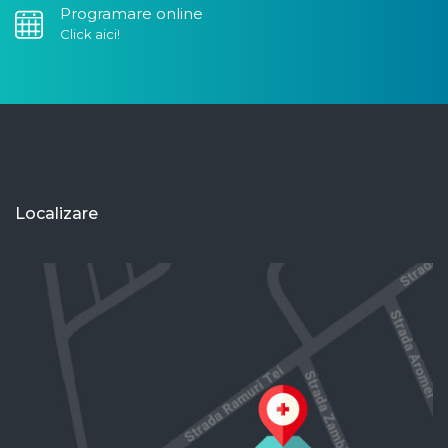
Programare online
Click aici!
Localizare