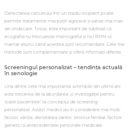
Detectarea cancerului într-un stadiu incipient poate
permite tratamente mai puțin agresive și șanse mai mari
de vindecare. Totuși, este important de subliniat că
ecografia nu înlocuiește mamografia și nici RMN-ul
mamar atunci când acestea sunt recomandate. Cele trei
metode sunt complementare și oferă informații diferite.
Screeningul personalizat – tendința actuală
în senologie
Una dintre cele mai importante schimbări din ultimii ani
este trecerea de la abordarea „o investigație pentru
toate pacientele” la conceptul de screening
personalizat. Astăzi, medicii iau în considerare mai mulți
factori: vârsta, densitatea sânilor, istoricul familial, factorii
genetici și antecedentele personale medicale.