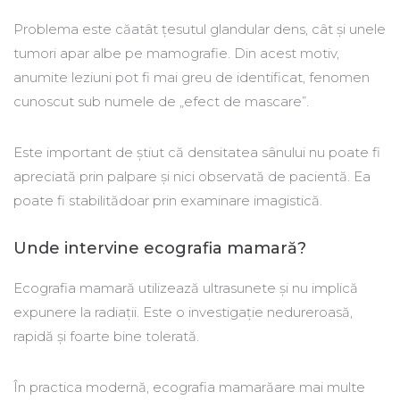
Problema este căatât țesutul glandular dens, cât și unele
tumori apar albe pe mamografie. Din acest motiv,
anumite leziuni pot fi mai greu de identificat, fenomen
cunoscut sub numele de „efect de mascare”.
Este important de știut că densitatea sânului nu poate fi
apreciată prin palpare și nici observată de pacientă. Ea
poate fi stabilitădoar prin examinare imagistică.
Unde intervine ecografia mamară?
Ecografia mamară utilizează ultrasunete și nu implică
expunere la radiații. Este o investigație nedureroasă,
rapidă și foarte bine tolerată.
În practica modernă, ecografia mamarăare mai multe