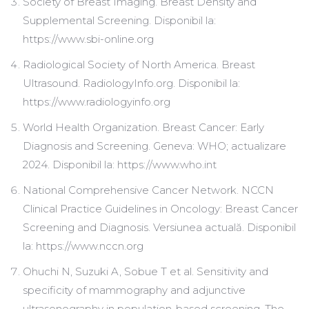
Society of Breast Imaging. Breast Density and
Supplemental Screening. Disponibil la:
https://www.sbi-online.org
Radiological Society of North America. Breast
Ultrasound. RadiologyInfo.org. Disponibil la:
https://www.radiologyinfo.org
World Health Organization. Breast Cancer: Early
Diagnosis and Screening. Geneva: WHO; actualizare
2024. Disponibil la: https://www.who.int
National Comprehensive Cancer Network. NCCN
Clinical Practice Guidelines in Oncology: Breast Cancer
Screening and Diagnosis. Versiunea actuală. Disponibil
la: https://www.nccn.org
Ohuchi N, Suzuki A, Sobue T et al. Sensitivity and
specificity of mammography and adjunctive
ultrasonography in population-based screening. The