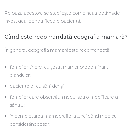
Pe baza acestora se stabilește combinația optimăde
investigații pentru fiecare pacientă.
Când este recomandată ecografia mamară?
În general, ecografia mamarăeste recomandată:
femeilor tinere, cu țesut mamar predominant
glandular;
pacientelor cu sâni denși;
femeilor care observăun nodul sau o modificare a
sânului;
în completarea mamografiei atunci când medicul
considerănecesar;