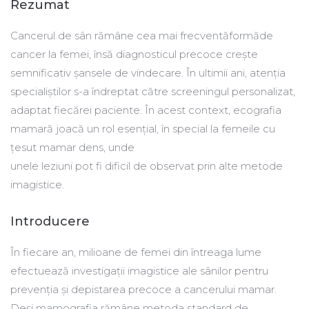
Rezumat
Cancerul de sân rămâne cea mai frecventăformăde
cancer la femei, însă diagnosticul precoce crește
semnificativ șansele de vindecare. În ultimii ani, atenția
specialiștilor s-a îndreptat către screeningul personalizat,
adaptat fiecărei paciente. În acest context, ecografia
mamară joacă un rol esențial, în special la femeile cu
țesut mamar dens, unde
unele leziuni pot fi dificil de observat prin alte metode
imagistice.
Introducere
În fiecare an, milioane de femei din întreaga lume
efectuează investigații imagistice ale sânilor pentru
prevenția și depistarea precoce a cancerului mamar.
Deși mamografia rămâne metoda standard de