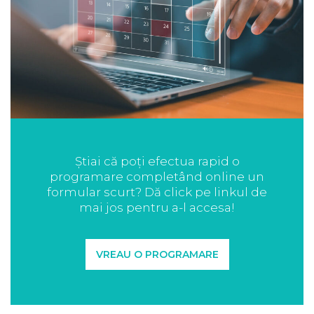
Știai că poți efectua rapid o
programare completând online un
formular scurt? Dă click pe linkul de
mai jos pentru a-l accesa!
VREAU O PROGRAMARE