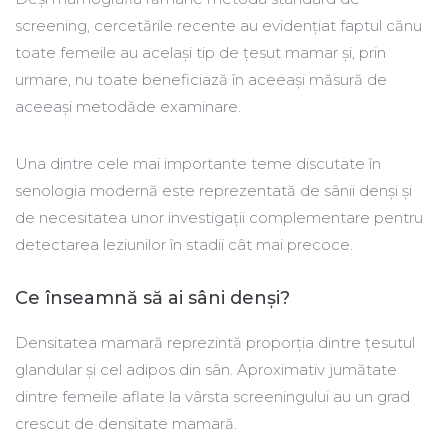
screening, cercetările recente au evidențiat faptul cănu
toate femeile au același tip de țesut mamar și, prin
urmare, nu toate beneficiază în aceeași măsură de
aceeași metodăde examinare.
Una dintre cele mai importante teme discutate în
senologia modernă este reprezentată de sânii denși și
de necesitatea unor investigații complementare pentru
detectarea leziunilor în stadii cât mai precoce.
Ce înseamnă să ai sâni denși?
Densitatea mamară reprezintă proporția dintre țesutul
glandular și cel adipos din sân. Aproximativ jumătate
dintre femeile aflate la vârsta screeningului au un grad
crescut de densitate mamară.