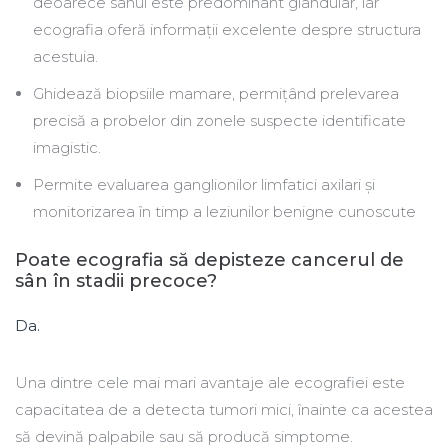
deoarece sânul este predominant glandular, iar
ecografia oferă informații excelente despre structura
acestuia.
Ghidează biopsiile mamare, permițând prelevarea
precisă a probelor din zonele suspecte identificate
imagistic.
Permite evaluarea ganglionilor limfatici axilari și
monitorizarea în timp a leziunilor benigne cunoscute
Poate ecografia să depisteze cancerul de
sân în stadii precoce?
Da.
Una dintre cele mai mari avantaje ale ecografiei este
capacitatea de a detecta tumori mici, înainte ca acestea
să devină palpabile sau să producă simptome.