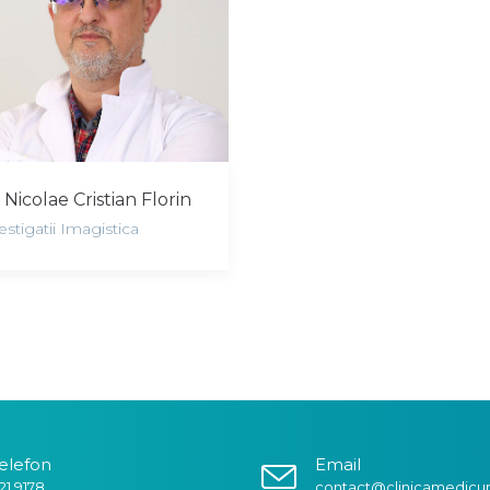
 Nicolae Cristian Florin
estigatii Imagistica
elefon
Email
21.9178
contact@clinicamedicu