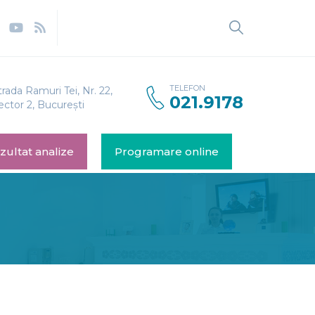
Caută
după:
TELEFON
trada Ramuri Tei, Nr. 22,
021.9178
ector 2, București
zultat analize
Programare online