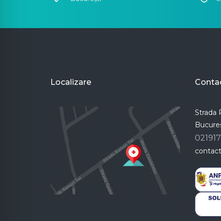
Localizare
Conta
Strada R
Bucureș
02191
contac