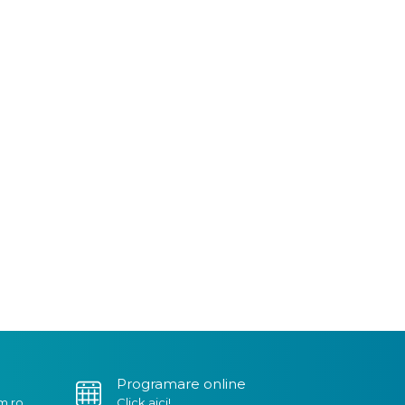
Programare online
m.ro
Click aici!