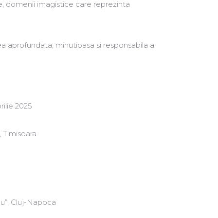
ie, domenii imagistice care reprezinta
irea aprofundata, minutioasa si responsabila a
rilie 2025
, Timisoara
nu”, Cluj-Napoca