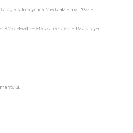
diologie si Imagistica Medicala – mai 2022 –
a MEDIMA Health – Medic Rezident – Radiologie
amentului.