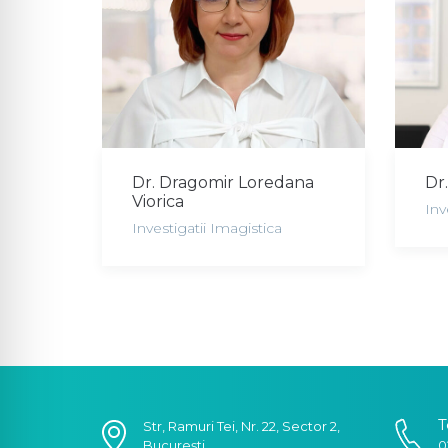
Dr. Dragomir Loredana
Dr.
Viorica
Inv
Investigatii Imagistica
T
Str, Ramuri Tei, Nr. 22, Sector 2,
București
0