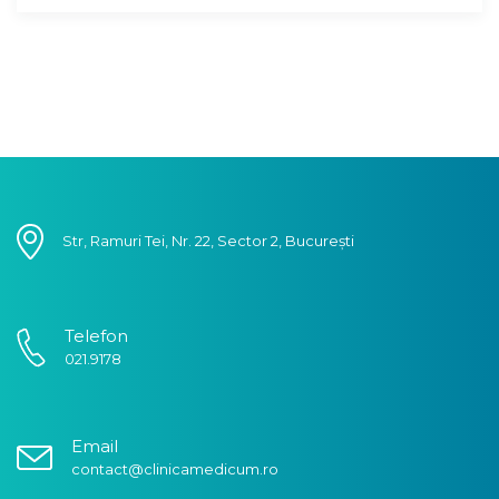
Str, Ramuri Tei, Nr. 22, Sector 2, București
Telefon
021.9178
Email
contact@clinicamedicum.ro