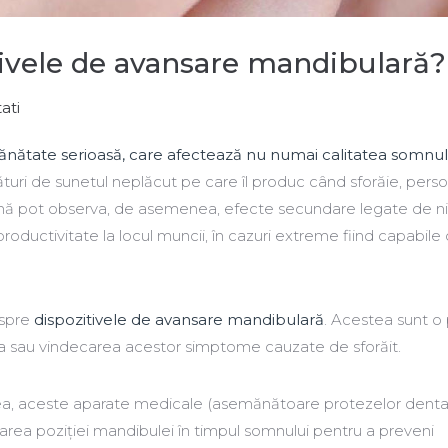
tivele de avansare mandibulară?
ati
ănătate serioasă, care afectează nu numai calitatea somnului
ături de sunetul neplăcut pe care îl produc când sforăie, pers
mă pot observa, de asemenea, efecte secundare legate de ni
 productivitate la locul muncii, în cazuri extreme fiind capabile 
espre
dispozitivele de avansare mandibulară
. Acestea sunt o 
rea sau vindecarea acestor simptome cauzate de sforăit.
a, aceste aparate medicale (asemănătoare protezelor dent
rea poziției mandibulei în timpul somnului pentru a preveni