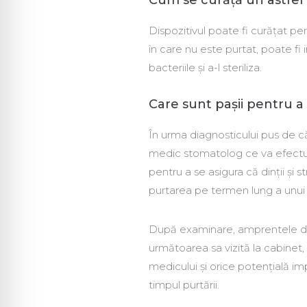
Cum se curăță un astfel
Dispozitivul poate fi curățat pe
în care nu este purtat, poate fi
bacteriile și a-l steriliza.
Care sunt pașii pentru a 
În urma diagnosticului pus de că
medic stomatolog ce va efectua o
pentru a se asigura că dinţii şi 
purtarea pe termen lung a unui a
După examinare, amprentele dent
următoarea sa vizită la cabine
medicului și orice potențială i
timpul purtării.