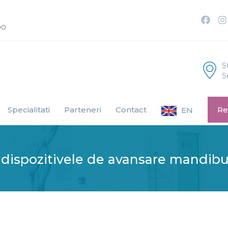
00
S
S
Specialitati
Parteneri
Contact
Re
EN
 dispozitivele de avansare mandibu