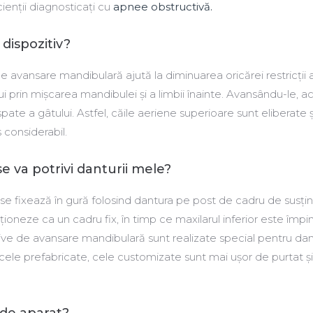
cienții diagnosticați cu
apnee obstructivă.
dispozitiv?
de avansare mandibulară ajută la diminuarea oricărei restricţii 
lui prin mişcarea mandibulei şi a limbii înainte. Avansându-le, 
ate a gâtului. Astfel, căile aeriene superioare sunt eliberate ș
 considerabil.
se va potrivi danturii mele?
e fixează în gură folosind dantura pe post de cadru de susți
ţioneze ca un cadru fix, în timp ce maxilarul inferior este împi
tive de avansare mandibulară sunt realizate special pentru da
cele prefabricate, cele customizate sunt mai ușor de purtat ș