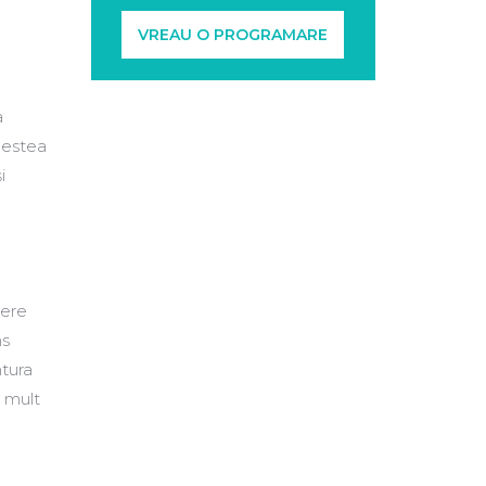
VREAU O PROGRAMARE
a
acestea
i
nere
ns
ntura
i mult