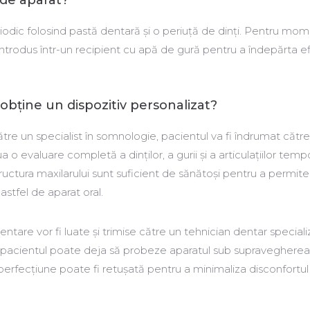
 de aparat?
riodic folosind pastă dentară și o periuță de dinți. Pentru mo
 introdus într-un recipient cu apă de gură pentru a îndepărta ef
obține un dispozitiv personalizat?
tre un specialist în somnologie, pacientul va fi îndrumat cătr
 evaluare completă a dinţilor, a gurii şi a articulaţiilor temp
structura maxilarului sunt suficient de sănătoşi pentru a permite
stfel de aparat oral.
are vor fi luate şi trimise către un tehnician dentar speciali
t, pacientul poate deja să probeze aparatul sub supravegherea
mperfecțiune poate fi retușată pentru a minimaliza disconfortu