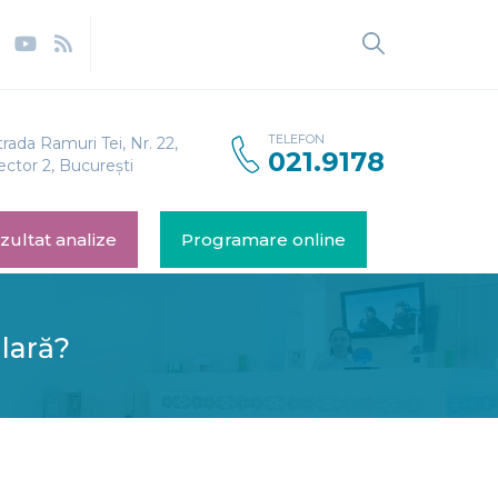
TELEFON
trada Ramuri Tei, Nr. 22,
021.9178
ector 2, București
zultat analize
Programare online
lară?