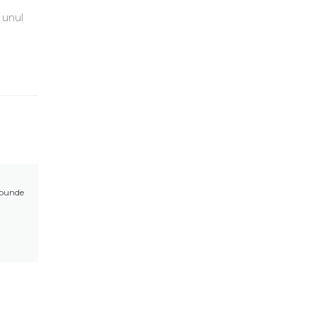
 unul
punde