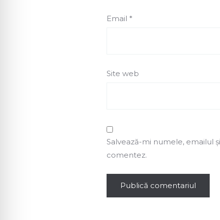
Email
*
Site web
Salvează-mi numele, emailul și
comentez.