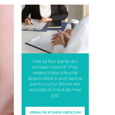
Vrei să faci parte din
echipa noastră? Poți
vedea toate joburile
disponibile și poți aplica
pentru unul dintre ele
accesând linkul de mai
jos!
VREAU ÎN ECHIPA MEDICUM