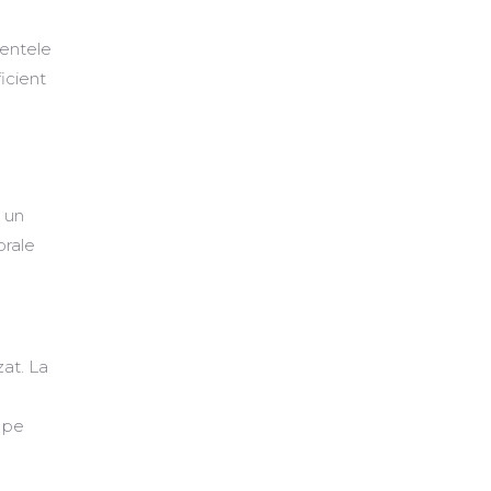
mentele
icient
e un
orale
zat. La
l pe