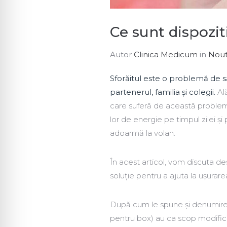
Ce sunt dispozi
Autor
Clinica Medicum
in
Nout
Sforăitul este o problemă de s
partenerul, familia şi colegii.
Al
care suferă de această proble
lor de energie pe timpul zilei şi
adoarmă la volan.
În acest articol, vom discuta d
soluţie pentru a ajuta la uşura
După cum le spune și denumire
pentru box) au ca scop modifica