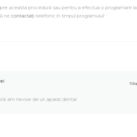
spre aceasta procedură sau pentru a efectua o programare la
să ne
contactați
telefonic în timpul programului!
ei
Răs
orăi am nevoie de un aparat dentar