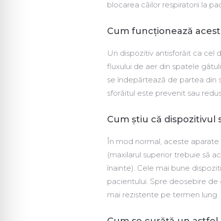
blocarea căilor respiratorii la pa
Cum funcționează acest 
Un dispozitiv antisforăit ca cel 
fluxului de aer din spatele gâtu
se îndepărtează de partea din sp
sforăitul este prevenit sau redus
Cum știu că dispozitivul 
În mod normal, aceste aparate s
(maxilarul superior trebuie să ac
înainte). Cele mai bune dispozi
pacientului. Spre deosebire de 
mai rezistente pe termen lung.