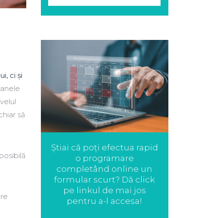
, ci şi
oanele
velul
chiar să
Știai că poți efectua rapid
posibilă
o programare
completând online un
formular scurt? Dă click
pe linkul de mai jos
are
pentru a-l accesa!