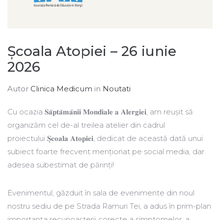
Școala Atopiei – 26 iunie
2026
Autor
Clinica Medicum
in
Noutati
Cu ocazia 𝐒𝐚̆𝐩𝐭𝐚̆𝐦𝐚̂𝐧𝐢𝐢 𝐌𝐨𝐧𝐝𝐢𝐚𝐥𝐞 𝐚 𝐀𝐥𝐞𝐫𝐠𝐢𝐞𝐢, am reușit să
organizăm cel de-al treilea atelier din cadrul
proiectului 𝐒̦𝐜𝐨𝐚𝐥𝐚 𝐀𝐭𝐨𝐩𝐢𝐞𝐢, dedicat de această dată unui
subiect foarte frecvent menționat pe social media, dar
adesea subestimat de părinți!
Evenimentul, găzduit în sala de evenimente din noul
nostru sediu de pe Strada Ramuri Tei, a adus în prim-plan
importanța recunoașterii corecte a simptomelor, a