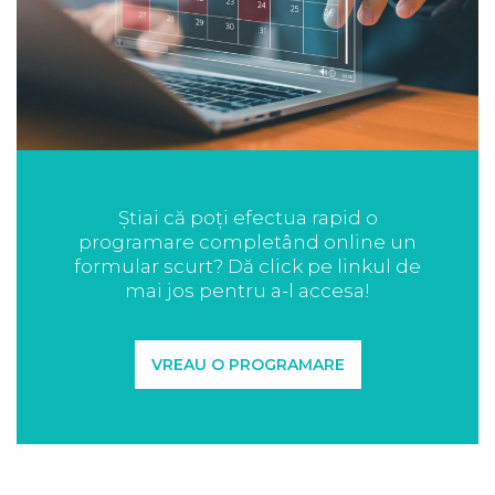
Știai că poți efectua rapid o
programare completând online un
formular scurt? Dă click pe linkul de
mai jos pentru a-l accesa!
VREAU O PROGRAMARE