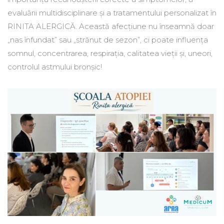
evaluării multidisciplinare și a tratamentului personalizat în
RINITA ALERGICĂ. Această afecțiune nu înseamnă doar
„nas înfundat” sau „strănut de sezon”, ci poate influența
somnul, concentrarea, respirația, calitatea vieții și, uneori,
controlul astmului bronșic!