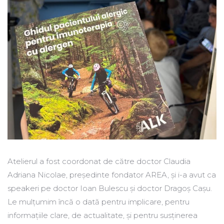
Atelierul a fost coordonat de către doctor Claudia
Adriana Nicolae, președinte fondator AREA, și i-a avut ca
speakeri pe doctor Ioan Bulescu și doctor Dragoș Cașu.
Le mulțumim încă o dată pentru implicare, pentru
informațiile clare, de actualitate, și pentru susținerea