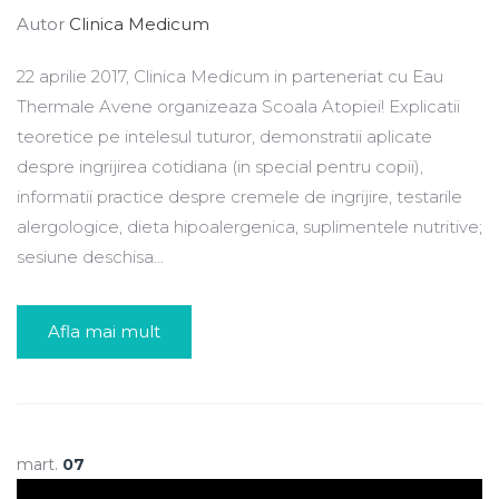
Autor
Clinica Medicum
22 aprilie 2017, Clinica Medicum in parteneriat cu Eau
Thermale Avene organizeaza Scoala Atopiei! Explicatii
teoretice pe intelesul tuturor, demonstratii aplicate
despre ingrijirea cotidiana (in special pentru copii),
informatii practice despre cremele de ingrijire, testarile
alergologice, dieta hipoalergenica, suplimentele nutritive;
sesiune deschisa...
Afla mai mult
mart.
07