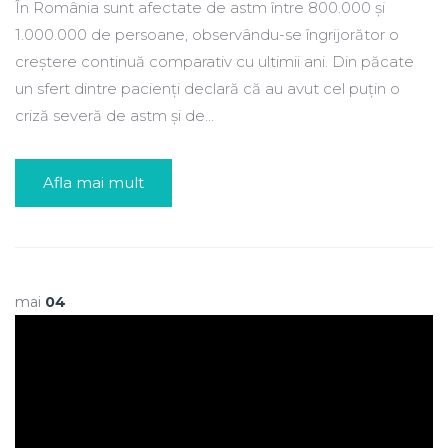
În România sunt afectate de astm între 800.000 și
1.000.000 de persoane, observându-se îngrijorător o
creștere continuă comparativ cu ultimii ani. Din păcate
un sfert dintre pacienți declară că au avut cel puțin o
criză severă de astm și de...
Afla mai mult
mai
04