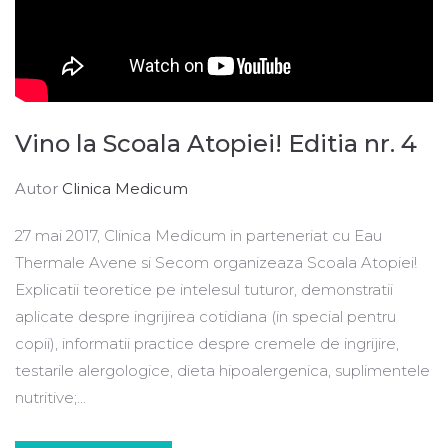
Vino la Scoala Atopiei! Editia nr. 4
Autor
Clinica Medicum
27 mai 2017, Clinica Medicum in parteneriat cu Eau
Thermale Avene si Secom organizeaza Scoala Atopiei!
Explicatii teoretice pe intelesul tuturor, demonstratii
aplicate despre ingrijirea cotidiana (in special pentru
copii), informatii practice despre cremele de ingrijire,
testarile alergologice, dieta hipoalergenica, suplimentele
nutritive;...