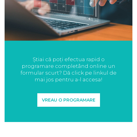
Știai că poți efectua rapid o
programare completând online un
formular scurt? Dă click pe linkul de
mai jos pentru a-l accesa!
VREAU O PROGRAMARE