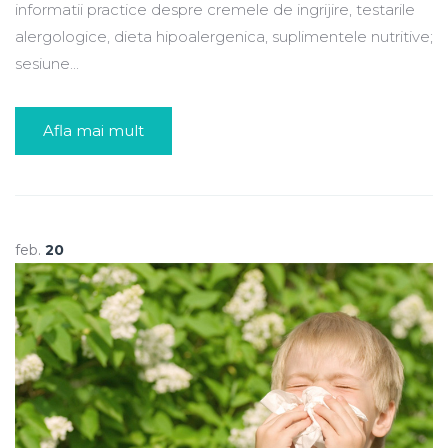
informatii practice despre cremele de ingrijire, testarile
alergologice, dieta hipoalergenica, suplimentele nutritive;
sesiune...
Afla mai mult
feb.
20