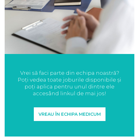
Vrei să faci parte din echipa noastră?
Poți vedea toate joburile disponibile și
poți aplica pentru unul dintre ele
accesând linkul de mai jos!
VREAU ÎN ECHIPA MEDICUM