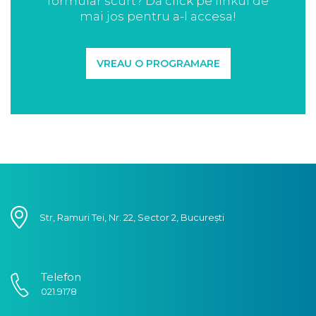
formular scurt? Dă click pe linkul de
mai jos pentru a-l accesa!
VREAU O PROGRAMARE
Str, Ramuri Tei, Nr. 22, Sector 2, București
Telefon
021.9178