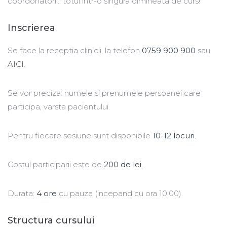
coordonatori… totul intr-o singura dimineata de curs!
Inscrierea
Se face la receptia clinicii, la telefon
0759 900 900
sau
AICI
.
Se vor preciza: numele si prenumele persoanei care
participa, varsta pacientului.
Pentru fiecare sesiune sunt disponibile
10-12 locuri
.
Costul participarii este de
200 de lei
.
Durata:
4 ore
cu pauza (incepand cu ora 10.00).
Structura cursului