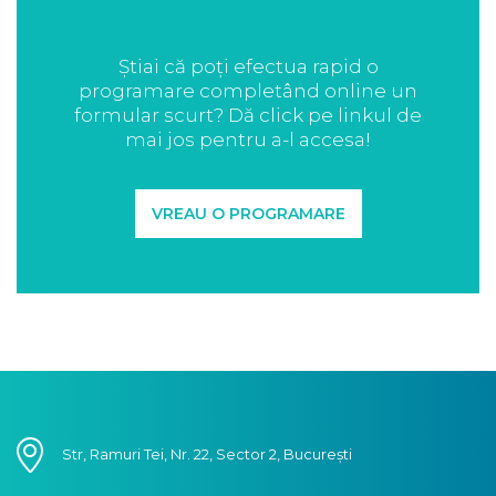
Știai că poți efectua rapid o
programare completând online un
formular scurt? Dă click pe linkul de
mai jos pentru a-l accesa!
VREAU O PROGRAMARE
Str, Ramuri Tei, Nr. 22, Sector 2, București