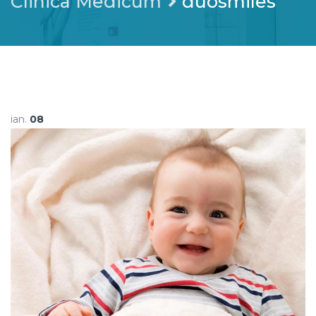
Clinica Medicum
duosmiles
ian.
08