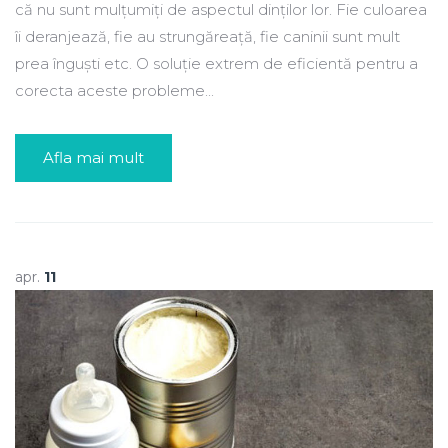
că nu sunt mulțumiți de aspectul dinților lor. Fie culoarea
îi deranjează, fie au strungăreață, fie caninii sunt mult
prea înguști etc. O soluție extrem de eficientă pentru a
corecta aceste probleme...
Afla mai mult
apr.
11