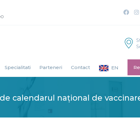
00
S
S
Specialitati
Parteneri
Contact
Re
EN
ude calendarul național de vaccinar