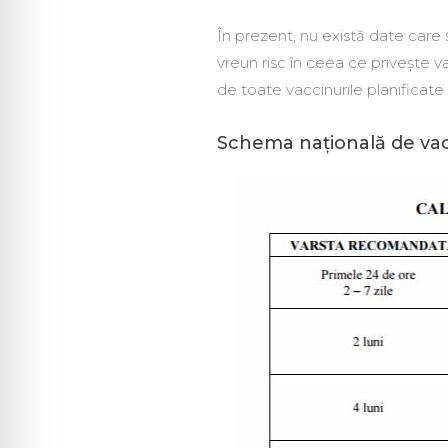
În prezent, nu există date car
vreun risc în ceea ce priveşte 
de toate vaccinurile planificate 
Schema națională de va