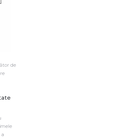
ător de
ere
tate
u
rimele
 a