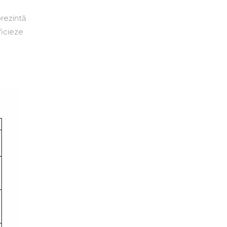
rezintă
ficieze