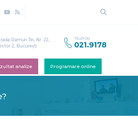
TELEFON
trada Ramuri Tei, Nr. 22,
021.9178
ector 2, București
zultat analize
Programare online
e?