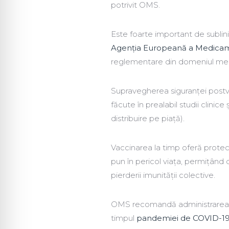
potrivit OMS.
Este foarte important de sublin
Agenția Europeană a Medicam
reglementare din domeniul med
Supravegherea siguranței postva
făcute în prealabil studii clini
distribuire pe piață).
Vaccinarea la timp oferă protecţi
pun în pericol viaţa, permiţând
pierderii imunităţii colective.
OMS recomandă administrarea tut
timpul
pandemiei de COVID-19