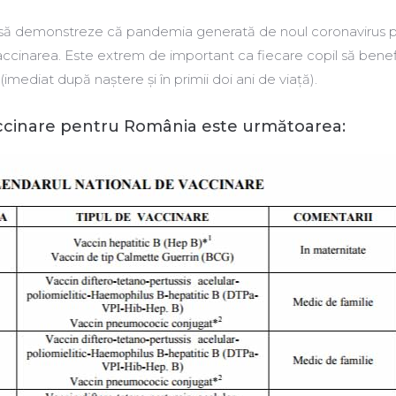
e să demonstreze că pandemia generată de noul coronavirus p
vaccinarea. Este extrem de important ca fiecare copil să bene
(imediat după naștere şi în primii doi ani de viaţă).
ccinare pentru România este următoarea: