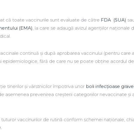
iat că toate vaccinurile sunt evaluate de către
FDA (SUA)
sa
entului (EMA)
, la care se adaugă avizul agențiilor naționale 
ical.
ccinale continuă și după aprobarea vaccinului (pentru care a
ce și epidemiologice, fără de care nu se poate obține acordul de
e tinerilor şi vârstnicilor împotriva unor
boli infecţioase grave
 de asemenea prevenirea creşterii categoriilor nevaccinate şi 
uror vaccinurilor de rutină conform schemei naționale, chiar
.