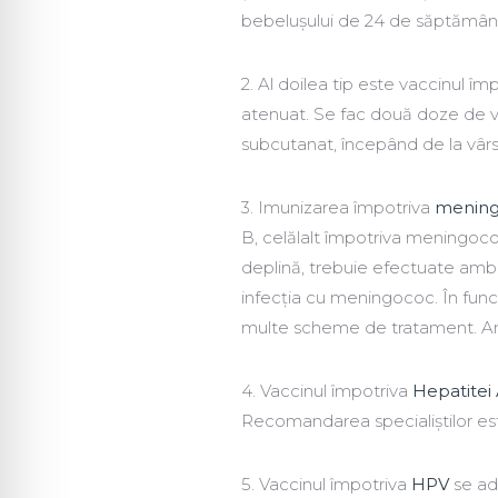
bebelușului de 24 de săptămâni
2. Al doilea tip este vaccinul îm
atenuat. Se fac două doze de va
subcutanat, începând de la vârst
3. Imunizarea împotriva
mening
B, celălalt împotriva meningococ
deplină, trebuie efectuate amb
infecția cu meningococ. În funcț
multe scheme de tratament. Amb
4. Vaccinul împotriva
Hepatitei
Recomandarea specialiștilor este 
5. Vaccinul împotriva
HPV
se adm