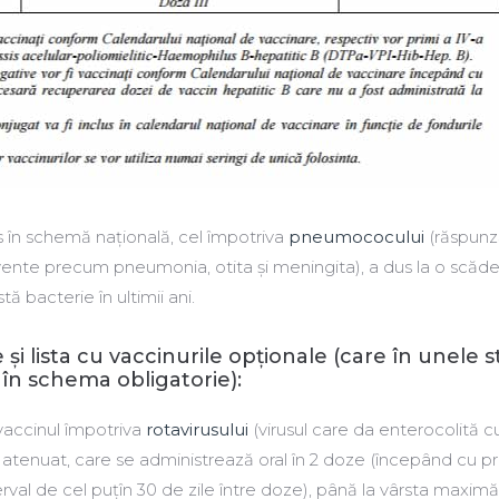
s în schemă națională, cel împotriva
pneumococului
(răspunz
ecvente precum pneumonia, otita și meningita), a dus la o scăd
ă bacterie în ultimii ani.
 și lista cu vaccinurile opționale (care în unele s
în schema obligatorie):
 vaccinul împotriva
rotavirusului
(virusul care da enterocolită c
iu atenuat, care se administrează oral în 2 doze (începând cu p
rval de cel puțîn 30 de zile între doze), până la vârsta maximă