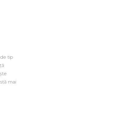
de tip
ță
ște
istă mai