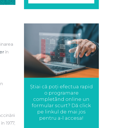
cinarea
er
în
in
Știai că poți efectua rapid
o programare
completând online un
formular scurt? Dă click
pe linkul de mai jos
ccinării
pentru a-l accesa!
 în 1977,