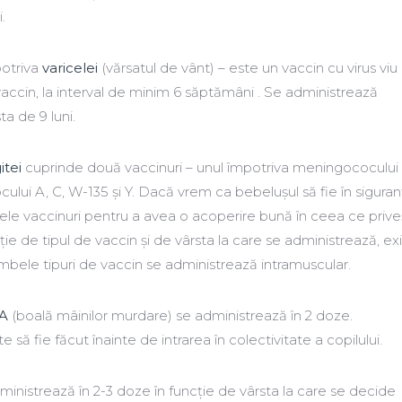
.
potriva
varicelei
(vărsatul de vânt) – este un vaccin cu virus viu
ccin, la interval de minim 6 săptămâni . Se administrează
a de 9 luni.
itei
cuprinde două vaccinuri – unul împotriva meningococului 
ului A, C, W-135 şi Y. Dacă vrem ca bebelușul să fie în siguran
ele vaccinuri pentru a avea o acoperire bună în ceea ce prive
ie de tipul de vaccin și de vârsta la care se administrează, ex
ele tipuri de vaccin se administrează intramuscular.
 A
(boală mâinilor murdare) se administrează în 2 doze.
să fie făcut înainte de intrarea în colectivitate a copilului.
inistrează în 2-3 doze în funcție de vârsta la care se decide