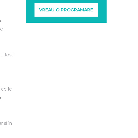
VREAU O PROGRAMARE
u
de
u fost
ce le
a
 şi în