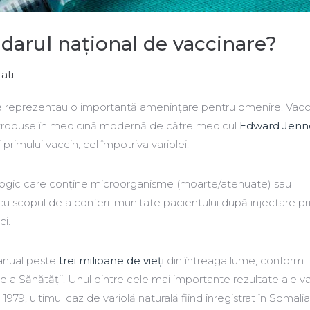
darul național de vaccinare?
ati
oase reprezentau o importantă amenințare pentru omenire. Vac
introduse în medicină modernă de către medicul
Edward Jenn
 primului vaccin, cel împotriva variolei.
logic care conține microorganisme (moarte/atenuate) sau
cu scopul de a conferi imunitate pacientului după injectare pr
ci.
 anual peste
trei milioane de vieți
din întreaga lume, conform
e a Sănătății. Unul dintre cele mai importante rezultate ale va
 1979, ultimul caz de variolă naturală fiind înregistrat în Somalia