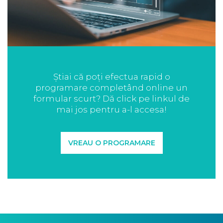
Știai că poți efectua rapid o
programare completând online un
formular scurt? Dă click pe linkul de
mai jos pentru a-l accesa!
VREAU O PROGRAMARE