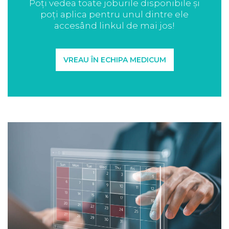
Poți vedea toate joburile disponibile și
poți aplica pentru unul dintre ele
accesând linkul de mai jos!
VREAU ÎN ECHIPA MEDICUM