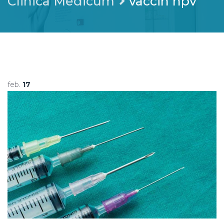
Clinica Medicum
vaccin hpv
feb.
17