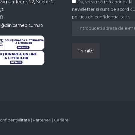
amuri Tei, nr. 22, Sector 2,
Da, vreau să mă abonez la
ti
newsletter si sunt de acord c
politica de confidențialitate.
78
t@clinicamedicum.ro
confidențialitate
|
Parteneri
|
Cariere