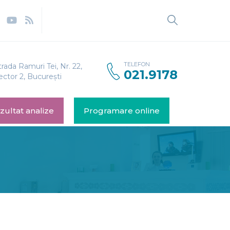
TELEFON
trada Ramuri Tei, Nr. 22,
021.9178
ector 2, București
zultat analize
Programare online