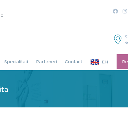
00
S
S
Specialitati
Parteneri
Contact
Re
EN
ita