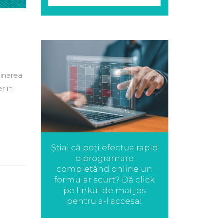
cinarea
r în
Știai că poți efectua rapid
o programare
completând online un
formular scurt? Dă click
pe linkul de mai jos
pentru a-l accesa!