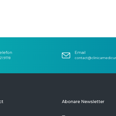
elefon
Email
21.9178
contact@clinicamedicu
ct
Abonare Newsletter