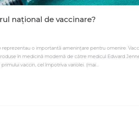
rul național de vaccinare?
oase reprezentau o importantă amenințare pentru omenire. Vac
introduse în medicină modernă de către medicul Edward Jenne
primului vaccin, cel împotriva variolei. (mai...