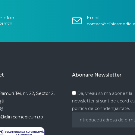
elefon
Email
21.9178
contact@clinicamedicu
ct
Abonare Newsletter
amuri Tei, nr. 22, Sector 2,
Da, vreau să mă abonez la
ti
newsletter si sunt de acord c
politica de confidențialitate.
78
t@clinicamedicum.ro