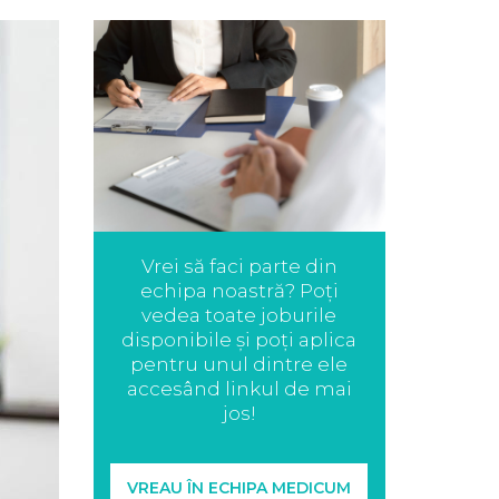
Vrei să faci parte din
echipa noastră? Poți
vedea toate joburile
disponibile și poți aplica
pentru unul dintre ele
accesând linkul de mai
jos!
VREAU ÎN ECHIPA MEDICUM