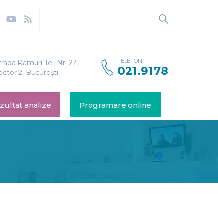
TELEFON
trada Ramuri Tei, Nr. 22,
021.9178
ector 2, București
zultat analize
Programare online