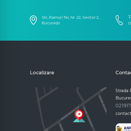
T
Str, Ramuri Tei, Nr. 22, Sector 2,
București
0
Localizare
Conta
Strada R
Bucureș
02191
contac