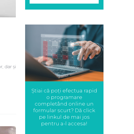
, dar și
Știai că poți efectua rapid
o programare
completând online un
formular scurt? Dă click
pe linkul de mai jos
pentru a-l accesa!