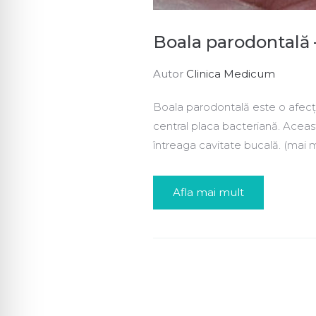
Boala parodontală –
Autor
Clinica Medicum
Boala parodontală este o afecți
central placa bacteriană. Aceast
întreaga cavitate bucală. (mai 
Afla mai mult