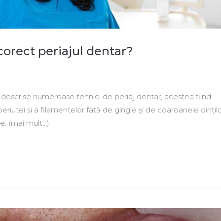
corect periajul dentar?
nt descrise numeroase tehnici de periaj dentar, acestea fiind
periutei și a filamentelor față de gingie și de coaroanele dinților
e. (mai mult…)