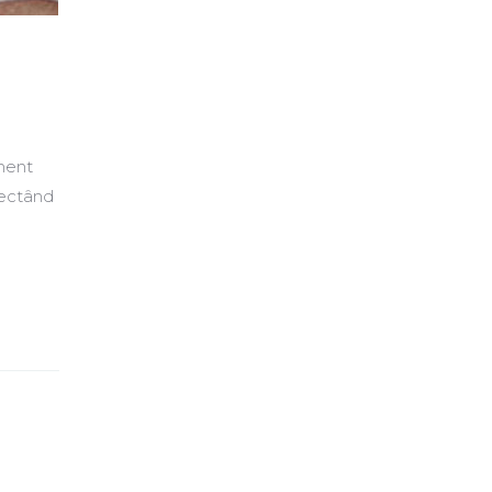
ement
fectând