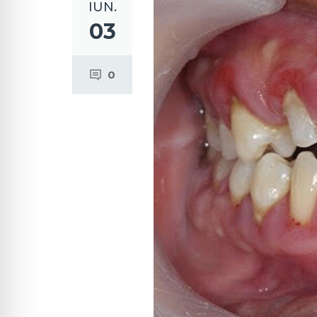
IUN.
03
0