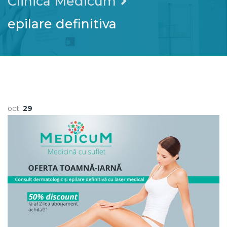
Clinica Medicum
epilare definitiva
oct.
29