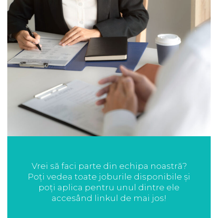
Vrei să faci parte din echipa noastră?
Poți vedea toate joburile disponibile și
poți aplica pentru unul dintre ele
accesând linkul de mai jos!