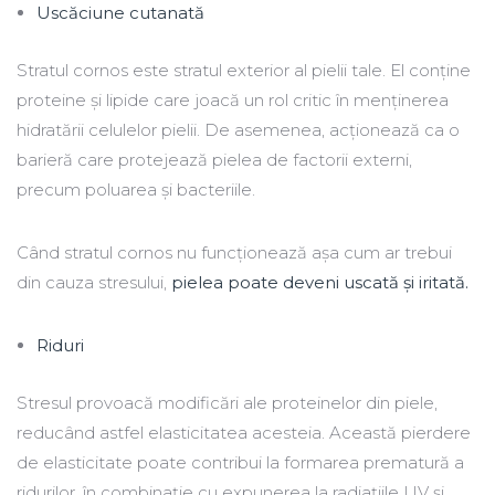
Uscăciune cutanată
Stratul cornos este stratul exterior al pielii tale. El conține
proteine și lipide care joacă un rol critic în menținerea
hidratării celulelor pielii. De asemenea, acționează ca o
barieră care protejează pielea de factorii externi,
precum poluarea și bacteriile.
Când stratul cornos nu funcționează așa cum ar trebui
din cauza stresului,
pielea poate deveni uscată și iritată.
Riduri
Stresul provoacă modificări ale proteinelor din piele,
reducând astfel elasticitatea acesteia. Această pierdere
de elasticitate poate contribui la formarea prematură a
ridurilor, în combinație cu expunerea la radiațiile UV și