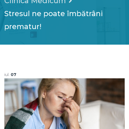
Clinica Medicum
Stresul ne poate îmbătrâni
prematur!
iul.
07