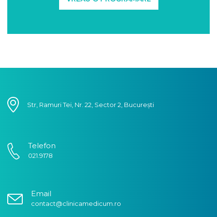
Str, Ramuri Tei, Nr. 22, Sector 2, București
Telefon
021.9178
Email
contact@clinicamedicum.ro