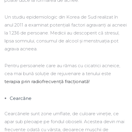
poate duce la formarea de acnee.
Un studiu epidemiologic din Korea de Sud realizat în
anul 2011 a examinat potențiali factori agravanți ai acneei
la 1.236 de persoane. Medicii au descoperit că stresul,
lipsa somnului, consumul de alcool și menstruația pot
agrava acneea.
Pentru persoanele care au rămas cu cicatrici acneice,
cea mai bună soluție de rejuvenare a tenului este
terapia prin radiofrecvență fracționată!
Cearcăne
Cearcănele sunt zone umflate, de culoare vineție, ce
apar sub pleoape pe fondul oboselii. Acestea devin mai
frecvente odată cu vârsta, deoarece mușchii de