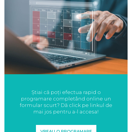
Știai că poți efectua rapid o
programare completând online un
formular scurt? Dă click pe linkul de
mai jos pentru a-l accesa!
VREAU O PROGRAMARE