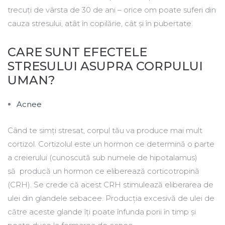
trecuți de vârsta de 30 de ani – orice om poate suferi din
cauza stresului, atât în copilărie, cât și în pubertate.
CARE SUNT EFECTELE
STRESULUI ASUPRA CORPULUI
UMAN?
Acnee
Când te simți stresat, corpul tău va produce mai mult
cortizol. Cortizolul este un hormon ce determină o parte
a creierului (cunoscută sub numele de hipotalamus)
să producă un hormon ce eliberează corticotropină
(CRH). Se crede că acest CRH stimulează eliberarea de
ulei din glandele sebacee. Producția excesivă de ulei de
către aceste glande îți poate înfunda porii în timp și