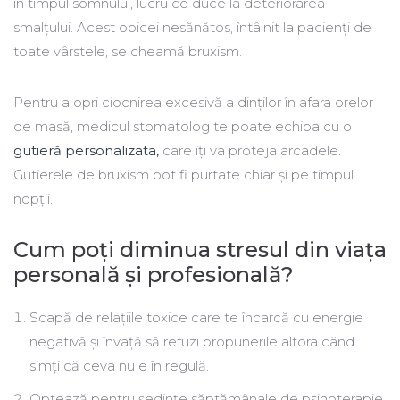
în timpul somnului, lucru ce duce la deteriorarea
smalțului. Acest obicei nesănătos, întâlnit la pacienți de
toate vârstele, se cheamă bruxism.
Pentru a opri ciocnirea excesivă a dinților în afara orelor
de masă, medicul stomatolog te poate echipa cu o
gutieră personalizata,
care îți va proteja arcadele.
Gutierele de bruxism pot fi purtate chiar și pe timpul
nopții.
Cum poți diminua stresul din viața
personală și profesională?
Scapă de relațiile toxice care te încarcă cu energie
negativă și învață să refuzi propunerile altora când
simți că ceva nu e în regulă.
Optează pentru ședințe săptămânale de psihoterapie