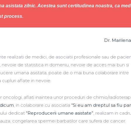
 asistata zilnic. Acestea sunt certitudinea noastra, ca med
st process.
Dr. Marilena
nte realizati de medici, de asociatii profesionale sau de pacien
, nevoie de statistica in domeniu, nevoie de acces mai bun si
oducere umana asistata, poate de o mai buna colaborare intre
 cupluri aflate in nevoie.
lor oncologi, aflati inaintea unor proceduri de chimio/radiotera
edicum
, in colaborare cu asociatia
“Si eu am dreptul sa fiu par
rului dedicat
“Reproducerii umane asistate”
, realizam in cadru
ta cauza, congelarea spermei barbatilor care sufera de cancer.