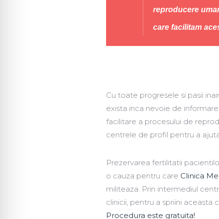
reproducere umana
care facilitam ace
Cu toate progresele si pasii inai
exista inca nevoie de informare
facilitare a procesului de repr
centrele de profil pentru a ajuta
Prezervarea fertilitatii pacienti
o cauza pentru care
Clinica M
militeaza. Prin intermediul cent
clinicii, pentru a spriini aceas
Procedura este gratuita!