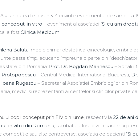
Asa ar putea fi spus in 3-4 cuvinte evenimentul de sambata 1
r conceputi in vitro
– eveniment al asociatiei “
Si eu am dreptu
cal a fost
Clinica Medicum
.
rilena Baluta
, medic primar obstetrica-ginecologie, embriolo
 punte peste timp, aducand impreuna o parte din “deschizatori
 asistate din Romania:
Prof. Dr. Bogdan Marinescu
– Spitalul C
sa Protopopescu
– Centrul Medical International Bucuresti,
Dr.
. Ioana Rugescu
– Secretar al Asociatiei Embriologilor din Ro
, medici si reprezentanti ai centrelor si clinicilor private ca
ului copil conceput prin FIV din lume
, respectiv la
22 de ani d
ut in vitro din Romania
, sambata a fost o zi in care mai pres
e competitie sau alte controverse, asociatia de pacienti
“Si e