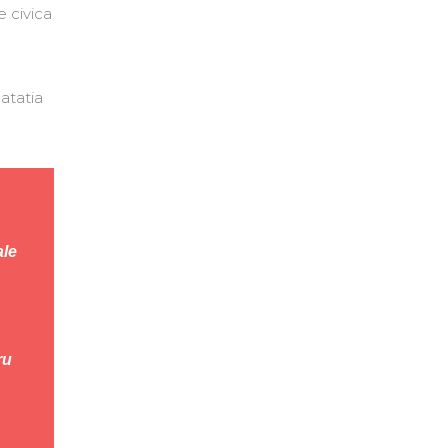
e civica
 atatia
ale
ru