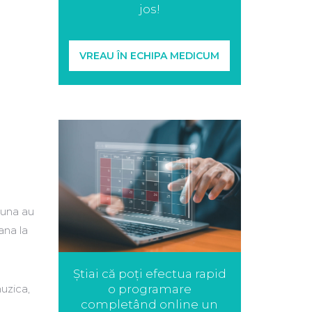
jos!
VREAU ÎN ECHIPA MEDICUM
auna au
ana la
Știai că poți efectua rapid
o programare
uzica,
completând online un