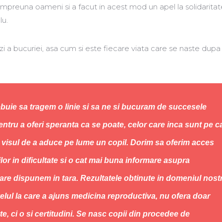
impreuna oameni si a facut in acest mod un apel la solidaritat
lu.
zi a bucuriei, asa cum si este fiecare viata care se naste dupa
ebuie sa tragem o linie si sa ne si bucuram de succesele
ntru a oferi speranta ca se poate, celor care inca sunt pe c
a visul de a aduce pe lume un copil. Dorim sa oferim acces
ilor in dificultate si o cat mai buna informare asupra
 care dispunem in tara. Rezultatele obtinute in domeniul nost
ivelul la care a ajuns medicina reproductiva, nu ofera doar
te, ci o si certitudini. Se nasc copii din procedee de