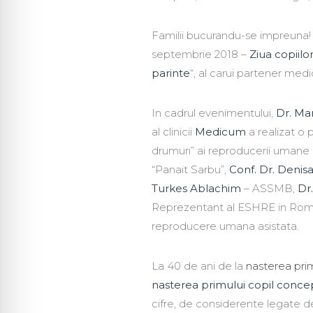
Familii bucurandu-se impreuna! 
septembrie 2018 –
Ziua copiilo
parinte
“, al carui partener medi
In cadrul evenimentului,
Dr. Ma
al clinicii
Medicum
a realizat o
drumuri” ai reproducerii umane
“Panait Sarbu”,
Conf. Dr. Deni
Turkes Ablachim
– ASSMB,
Dr
Reprezentant al ESHRE in Romania
reproducere umana asistata.
La 40 de ani de la
nasterea prim
nasterea primului copil concep
cifre, de considerente legate d