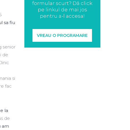
formular scurt? Dă click
pe linkul de mai jos
5
pentru a-l accesa!
l sa fiu
VREAU O PROGRAMARE
g senior
i de
linic
mania si
re fac
e la
us de
u am