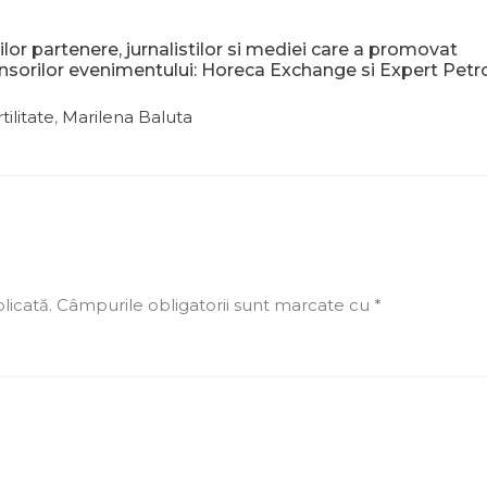
ilor partenere, jurnalistilor si mediei care a promovat
sorilor evenimentului:
Horeca Exchange
si
Expert Pet
tilitate
,
Marilena Baluta
licată.
Câmpurile obligatorii sunt marcate cu
*