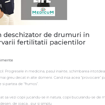
 deschizator de drumuri in
rii fertilitatii pacientilor
nimente
cil. Progresele in medicina, pasul inainte, schimbarea intotde
it mai greu decat in alte domenii. Cand insa acea “provocare” p
e si partea de “frumos”.
t sa vezi copii jucandu-se in natura, copii bucurandu-se de m
desen, de joaca… pur si simplu.