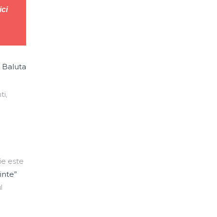
ici
 Baluta
ti,
pie este
inte”
l