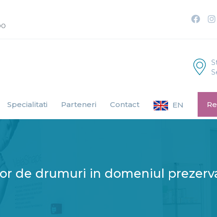
00
S
S
Specialitati
Parteneri
Contact
Re
EN
 de drumuri in domeniul prezervarii 