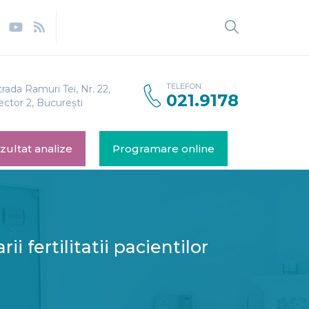
TELEFON
trada Ramuri Tei, Nr. 22,
021.9178
ector 2, București
zultat analize
Programare online
fertilitatii pacientilor