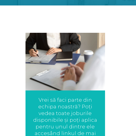
Vrei să faci parte din
echipa noastră? Poți
vedea toate joburile
disponibile și poți aplica
pentru unul dintre ele
accesând linkul de mai