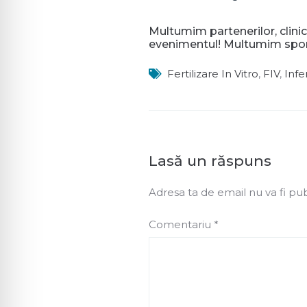
Multumim partenerilor, clinic
evenimentul! Multumim spon
Fertilizare In Vitro
,
FIV
,
Infer
Lasă un răspuns
Adresa ta de email nu va fi pub
Comentariu
*