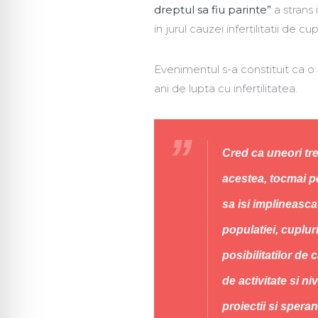
dreptul sa fiu parinte”
a strans 
in jurul cauzei infertilitatii de cup
Evenimentul s-a constituit ca o 
ani de lupta cu infertilitatea.
Cred ca uneori tr
acestea, tocmai pe
sa isi implineasc
populatiei, cuplur
posibilitatilor de
de activitate si n
proiectii si speran