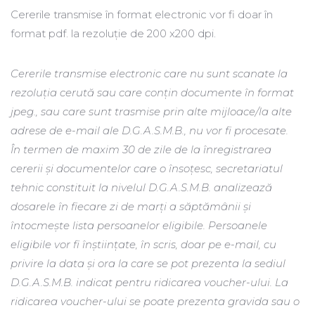
Cererile transmise în format electronic vor fi doar în
format pdf. la rezoluție de 200 x200 dpi.
Cererile transmise electronic care nu sunt scanate la
rezoluția cerută sau care conțin documente în format
jpeg., sau care sunt trasmise prin alte mijloace/la alte
adrese de e-mail ale D.G.A.S.M.B., nu vor fi procesate.
În termen de maxim 30 de zile de la înregistrarea
cererii și documentelor care o însoțesc, secretariatul
tehnic constituit la nivelul D.G.A.S.M.B. analizează
dosarele în fiecare zi de marți a săptămânii și
întocmește lista persoanelor eligibile. Persoanele
eligibile vor fi înștiințate, în scris, doar pe e-mail, cu
privire la data și ora la care se pot prezenta la sediul
D.G.A.S.M.B. indicat pentru ridicarea voucher-ului. La
ridicarea voucher-ului se poate prezenta gravida sau o