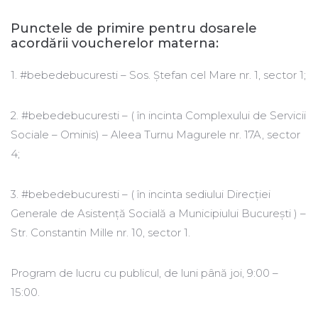
Punctele de primire pentru dosarele
acordării voucherelor materna:
1. #bebedebucuresti – Sos. Ștefan cel Mare nr. 1, sector 1;
2. #bebedebucuresti – ( în incinta Complexului de Servicii
Sociale – Ominis) – Aleea Turnu Magurele nr. 17A, sector
4;
3. #bebedebucuresti – ( în incinta sediului Direcției
Generale de Asistență Socială a Municipiului București ) –
Str. Constantin Mille nr. 10, sector 1.
Program de lucru cu publicul, de luni până joi, 9:00 –
15:00.