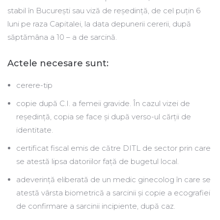
stabil în București sau viză de reședință, de cel puțin 6
luni pe raza Capitalei, la data depunerii cererii, după
săptămâna a 10 – a de sarcină.
Actele necesare sunt:
cerere-tip
copie după C.I. a femeii gravide. În cazul vizei de
reședință, copia se face și după verso-ul cărții de
identitate.
certificat fiscal emis de către DITL de sector prin care
se atestă lipsa datoriilor față de bugetul local.
adeverință eliberată de un medic ginecolog în care se
atestă vârsta biometrică a sarcinii și copie a ecografiei
de confirmare a sarcinii incipiente, după caz.