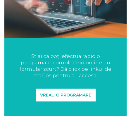
Știai că poți efectua rapid o
programare completând online un
formular scurt? Dă click pe linkul de
mai jos pentru a-l accesa!
VREAU O PROGRAMARE