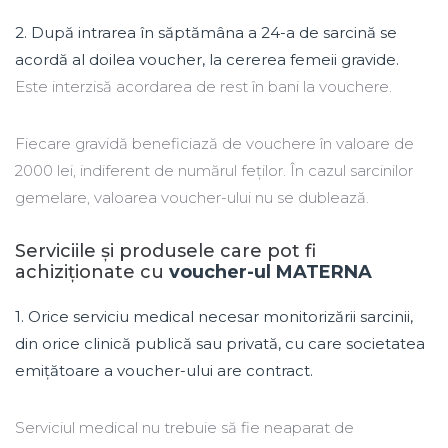
2. După intrarea în săptămâna a 24-a de sarcină se
acordă al doilea voucher, la cererea femeii gravide.
Este interzisă acordarea de rest în bani la vouchere.
Fiecare gravidă beneficiază de vouchere în valoare de
2000 lei, indiferent de numărul feților. În cazul sarcinilor
gemelare, valoarea voucher-ului nu se dublează.
Serviciile și produsele care pot fi
achiziționate cu
voucher-ul MATERNA
1. Orice serviciu medical necesar monitorizării sarcinii,
din orice clinică publică sau privată, cu care societatea
emițătoare a voucher-ului are contract.
Serviciul medical nu trebuie să fie neaparat de