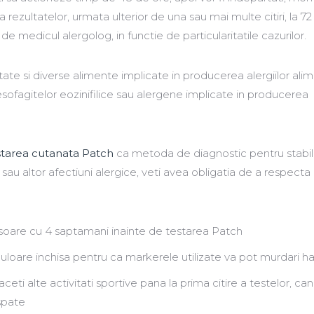
 a rezultatelor, urmata ulterior de una sau mai multe citiri, la 7
 de medicul alergolog, in functie de particularitatile cazurilor.
tate si diverse alimente implicate in producerea alergiilor ali
sofagitelor eozinifilice sau alergene implicate in producerea
starea cutanata Patch
ca metoda de diagnostic pentru stabil
au altor afectiuni alergice, veti avea obligatia de a respecta
 soare cu 4 saptamani inainte de testarea Patch
loare inchisa pentru ca markerele utilizate va pot murdari ha
faceti alte activitati sportive pana la prima citire a testelor, ca
 spate