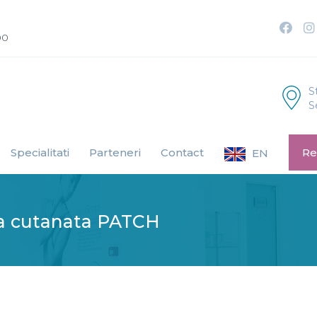
00
S
S
Specialitati
Parteneri
Contact
Re
EN
a cutanata PATCH