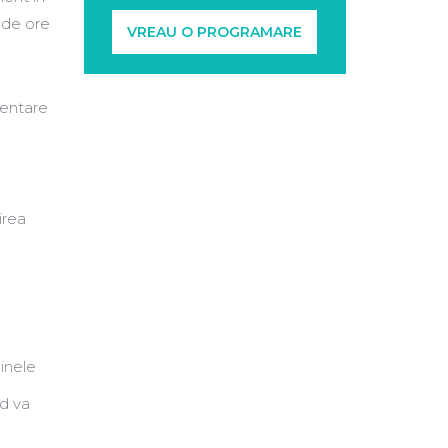
2 de ore
VREAU O PROGRAMARE
mentare
irea
inele
nd va