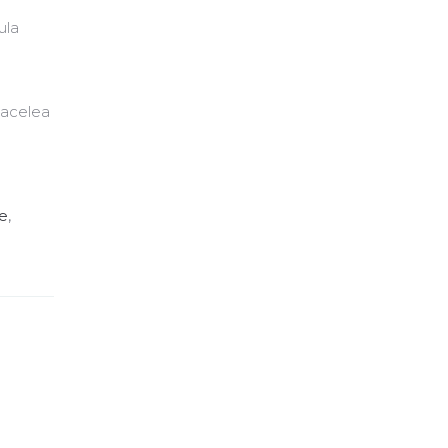
ula
i acelea
ae
,