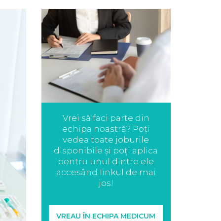
Vrei să faci parte din
echipa noastră? Poți
vedea toate joburile
disponibile și poți aplica
pentru unul dintre ele
accesând linkul de mai
jos!
VREAU ÎN ECHIPA MEDICUM