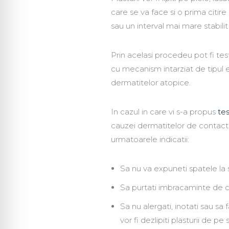
care se va face si o prima citire
sau un interval mai mare stabilit
Prin acelasi procedeu pot fi tes
cu mecanism intarziat de tipul e
dermatitelor atopice.
In cazul in care vi s-a propus
te
cauzei dermatitelor de contact s
urmatoarele indicatii:
Sa nu va expuneti spatele la
Sa purtati imbracaminte de cu
Sa nu alergati, inotati sau sa 
vor fi dezlipiti plasturii de pe