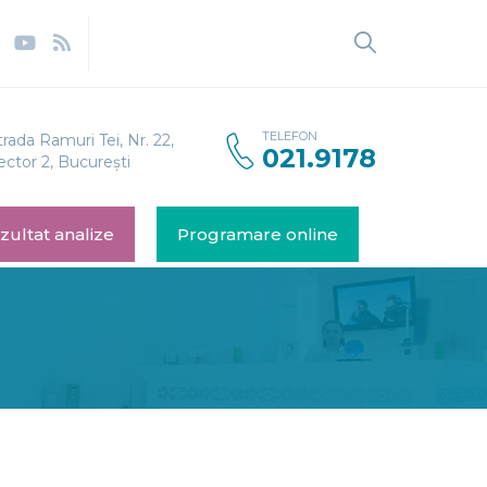
TELEFON
trada Ramuri Tei, Nr. 22,
021.9178
ector 2, București
zultat analize
Programare online