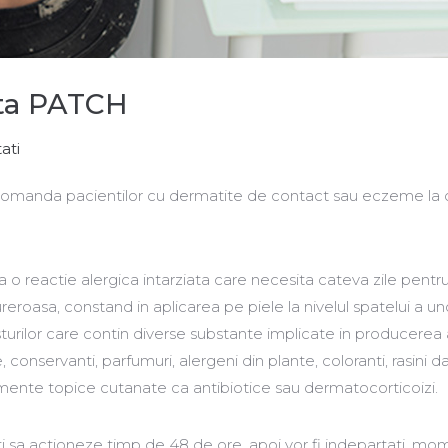
ata PATCH
ati
comanda pacientilor cu dermatite de contact sau eczeme la 
 o reactie alergica intarziata care necesita cateva zile pentru
eroasa, constand in aplicarea pe piele la nivelul spatelui a un
sturilor care contin diverse substante implicate in producerea
 conservanti, parfumuri, alergeni din plante, coloranti, rasini da
amente topice cutanate ca antibiotice sau dermatocorticoizi.
lasati sa actioneze timp de 48 de ore, apoi vor fi indepartati, mo