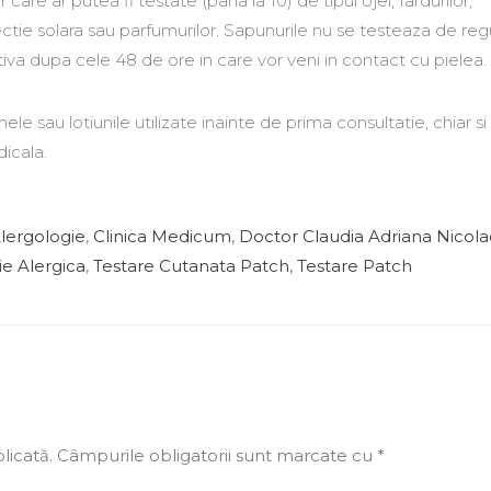
care ar putea fi testate (pana la 10) de tipul ojei, fardurilor,
tie solara sau parfumurilor. Sapunurile nu se testeaza de reg
tiva dupa cele 48 de ore in care vor veni in contact cu pielea.
e sau lotiunile utilizate inainte de prima consultatie, chiar s
icala.
lergologie
,
Clinica Medicum
,
Doctor Claudia Adriana Nicol
ie Alergica
,
Testare Cutanata Patch
,
Testare Patch
licată.
Câmpurile obligatorii sunt marcate cu
*