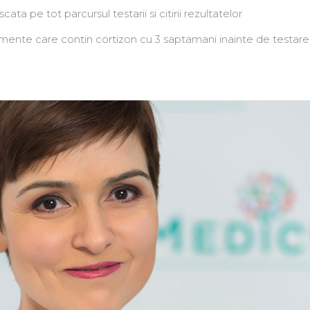
ata pe tot parcursul testarii si citirii rezultatelor
ente care contin cortizon cu 3 saptamani inainte de testare s