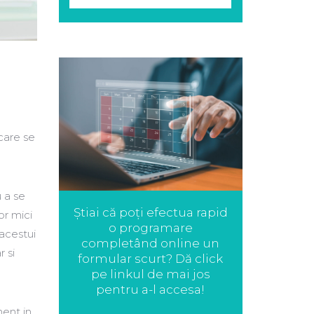
care se
 a se
Știai că poți efectua rapid
or mici
o programare
 acestui
completând online un
r si
formular scurt? Dă click
pe linkul de mai jos
pentru a-l accesa!
ment in