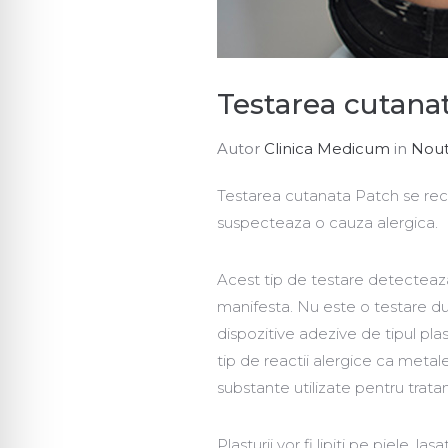
Testarea cutan
Autor
Clinica Medicum
in
Nout
Testarea cutanata Patch se re
suspecteaza o cauza alergica.
Acest tip de testare detecteaza
manifesta. Nu este o testare dur
dispozitive adezive de tipul pla
tip de reactii alergice ca metale,
substante utilizate pentru trat
Plasturii vor fi lipiti pe piele, 