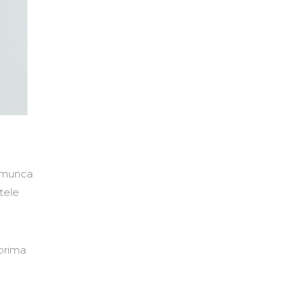
e munca
tele
 prima