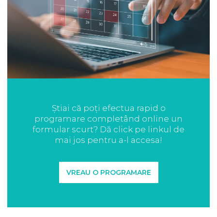
Știai că poți efectua rapid o
programare completând online un
formular scurt? Dă click pe linkul de
mai jos pentru a-l accesa!
VREAU O PROGRAMARE