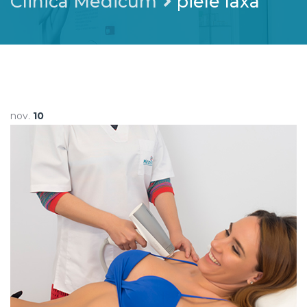
Clinica Medicum
piele laxa
nov.
10