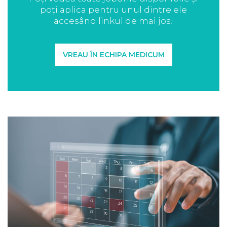
poți aplica pentru unul dintre ele
accesând linkul de mai jos!
VREAU ÎN ECHIPA MEDICUM