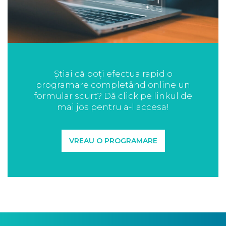
Știai că poți efectua rapid o
programare completând online un
formular scurt? Dă click pe linkul de
mai jos pentru a-l accesa!
VREAU O PROGRAMARE