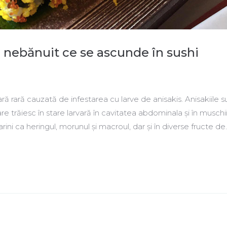
l nebănuit ce se ascunde în sushi
ră rară cauzată de infestarea cu larve de anisakis. Anisakiile s
e trăiesc în stare larvară în cavitatea abdominala și în muschii
ni ca heringul, morunul și macroul, dar și în diverse fructe de..