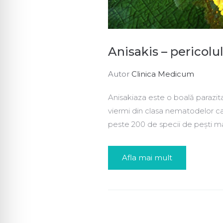
Anisakis – pericolu
Autor
Clinica Medicum
Anisakiaza este o boală parazita
viermi din clasa nematodelor car
peste 200 de specii de pești mari
Afla mai mult