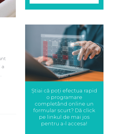
unt
 a
.
Știai că poți efectua rapid
o programare
completând online un
formular scurt? Dă click
pe linkul de mai jos
pentru a-l accesa!