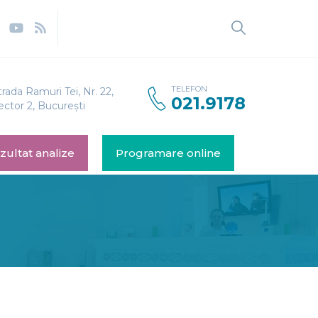
TELEFON
trada Ramuri Tei, Nr. 22,
021.9178
ector 2, București
zultat analize
Programare online