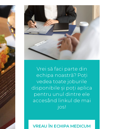
Vrei să faci parte din
echipa noastră? Poți
vedea toate joburile
disponibile și poți aplica
pentru unul dintre ele
accesând linkul de mai
jos!
VREAU ÎN ECHIPA MEDICUM