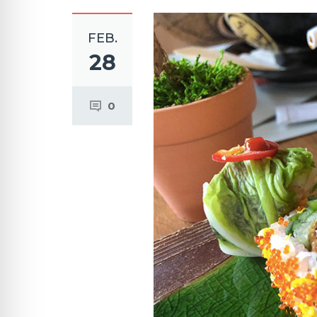
FEB.
28
0