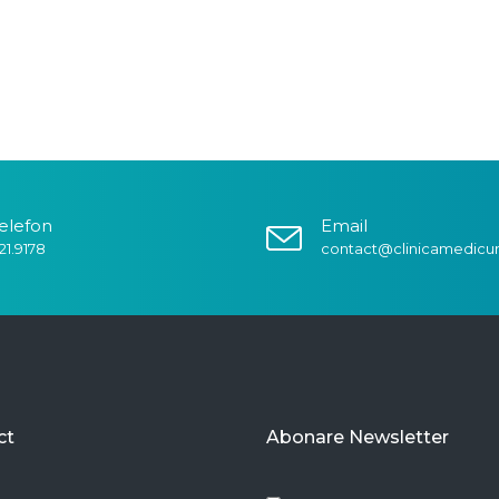
elefon
Email
21.9178
contact@clinicamedicu
ct
Abonare Newsletter