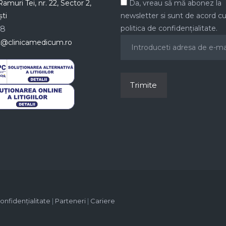
amuri Tei, nr. 22, Sector 2,
Da, vreau să mă abonez la
ti
newsletter si sunt de acord c
politica de confidențialitate.
78
t@clinicamedicum.ro
confidențialitate
|
Parteneri
|
Cariere