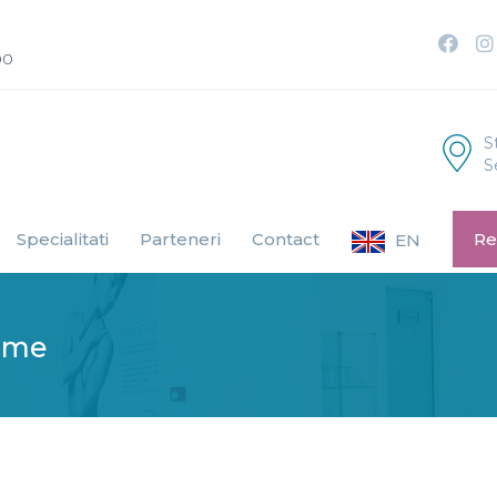
00
S
S
Specialitati
Parteneri
Contact
Re
EN
ime