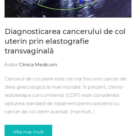
Diagnosticarea cancerului de col
uterin prin elastografie
transvaginală
Autor
Clinica Medicum
Cancerul de col uterin este cel mai frecvent cancer din
sfera ginecologică la nivel mondial. În prezent, chimio-
radioterapia concomitentă (CCRT) este considerată
opțiunea standard de tratament pentru pacienții cu
cancer de col uterin avansat. (mai mult…)
Afla mai mult