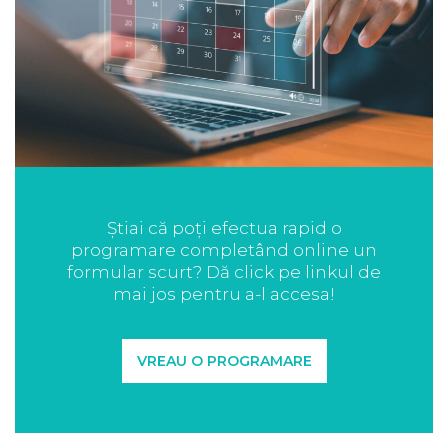
Știai că poți efectua rapid o
programare completând online un
formular scurt? Dă click pe linkul de
mai jos pentru a-l accesa!
VREAU O PROGRAMARE