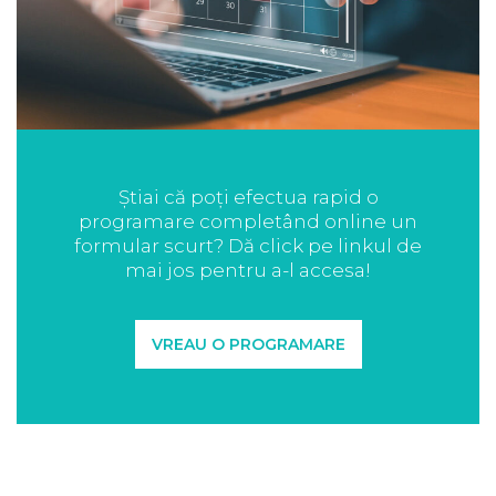
Știai că poți efectua rapid o
programare completând online un
formular scurt? Dă click pe linkul de
mai jos pentru a-l accesa!
VREAU O PROGRAMARE