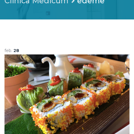
Clinica Medicum
edeme
feb.
28