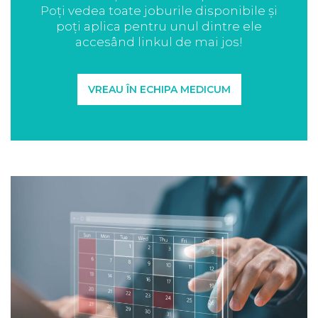
Poți vedea toate joburile disponibile și
poți aplica pentru unul dintre ele
accesând linkul de mai jos!
VREAU ÎN ECHIPA MEDICUM