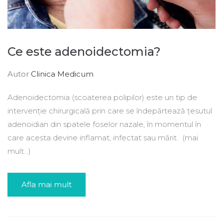
Ce este adenoidectomia?
Autor
Clinica Medicum
Adenoidectomia (scoaterea polipilor) este un tip de
intervenție chirurgicală prin care se îndepărtează țesutul
adenoidian din spatele foselor nazale, în momentul în
care acesta devine inflamat, infectat sau mărit. (mai
mult…)
Afla mai mult