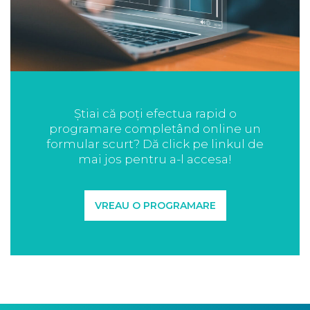
Știai că poți efectua rapid o
programare completând online un
formular scurt? Dă click pe linkul de
mai jos pentru a-l accesa!
VREAU O PROGRAMARE