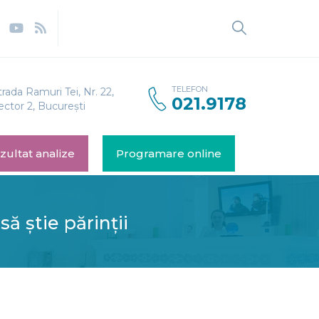
TELEFON
trada Ramuri Tei, Nr. 22,
021.9178
ector 2, București
zultat analize
Programare online
să știe părinții