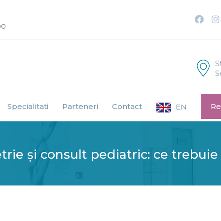
00
S
S
Specialitati
Parteneri
Contact
Re
EN
rie și consult pediatric: ce trebuie 