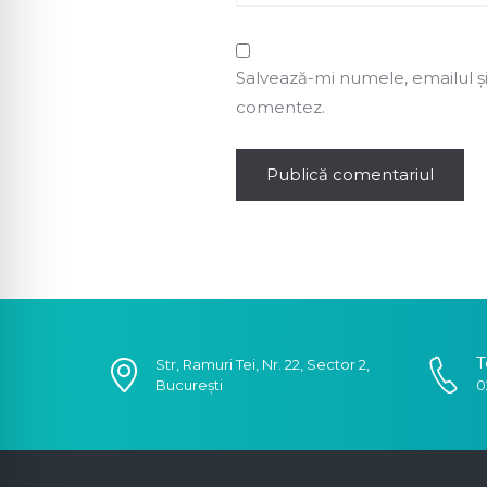
Salvează-mi numele, emailul și
comentez.
T
Str, Ramuri Tei, Nr. 22, Sector 2,
București
0