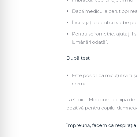
Dacă medicul a cerut oprirea i
Încurajați copilul cu vorbe pozi
Pentru spirometrie: ajutați-l 
lumânări odată”.
După test:
Este posibil ca micuțul să tu
normal!
La Clinica Medicum, echipa de P
pozitivă pentru copilul dumneav
Împreună, facem ca respirația să