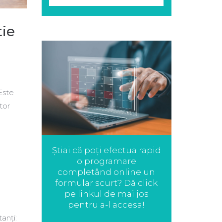
tie
Este
tor
e
Știai că poți efectua rapid
o programare
completând online un
formular scurt? Dă click
pe linkul de mai jos
pentru a-l accesa!
anți: