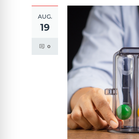
AUG.
19
0