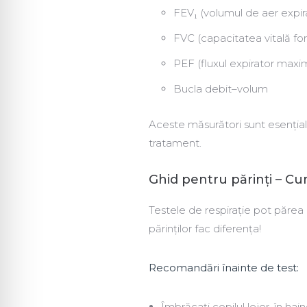
FEV₁ (volumul de aer expir
FVC (capacitatea vitală for
PEF (fluxul expirator maxi
Bucla debit–volum
Aceste măsurători sunt esențial
tratament.
Ghid pentru părinți – Cum
Testele de respirație pot părea un
părinților fac diferența!
Recomandări înainte de test:
Îmbrăcați copilul lejer, în h