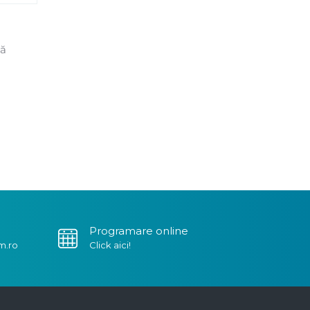
să
Programare online
m.ro
Click aici!