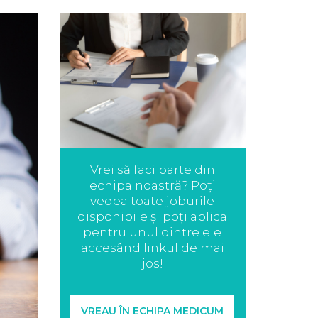
Vrei să faci parte din
echipa noastră? Poți
vedea toate joburile
disponibile și poți aplica
pentru unul dintre ele
accesând linkul de mai
jos!
VREAU ÎN ECHIPA MEDICUM