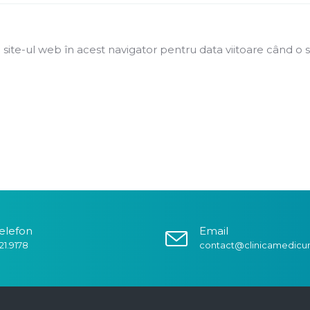
 site-ul web în acest navigator pentru data viitoare când o 
elefon
Email
21.9178
contact@clinicamedicu