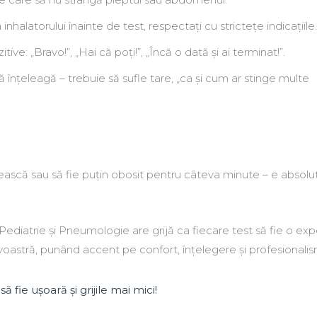
nhalatorului înainte de test, respectați cu strictețe indicațiile.
tive: „Bravo!”, „Hai că poți!”, „Încă o dată și ai terminat!”.
să înțeleagă – trebuie să sufle tare, „ca și cum ar stinge multe
șească sau să fie puțin obosit pentru câteva minute – e absolu
ediatrie și Pneumologie are grijă ca fiecare test să fie o exp
oastră, punând accent pe confort, înțelegere și profesionalis
 fie ușoară și grijile mai mici!