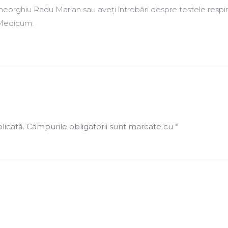
Gheorghiu Radu Marian sau aveți întrebări despre testele respira
 Medicum.
licată.
Câmpurile obligatorii sunt marcate cu
*