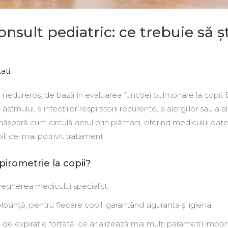
onsult pediatric: ce trebuie să ș
ati
 nedureros, de bază în evaluarea funcției pulmonare la copii. 
tmului, a infecțiilor respiratorii recurente, a alergiilor sau a al
măsoară cum circulă aerul prin plămâni, oferind medicului dat
ili cel mai potrivit tratament.
spirometrie la copii?
vegherea medicului specialist.
losință, pentru fiecare copil, garantând siguranța și igiena.
e expirație forțată, ce analizează mai mulți parametri import