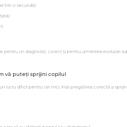
at într-o secundă)
țată)
m)
e pentru un diagnostic corect și pentru urmărirea evoluției su
 vă puteți sprijini copilul
 lucru dificil pentru cei mici, însă pregătirea corectă și sprijin
aine care să nu strângă pieptul sau abdomenul.