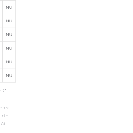
NU
NU
NU
NU
NU
NU
e C.
terea
 din
ății