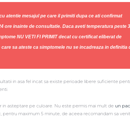
 cu atentie mesajul pe care il primiti dupa ce ati confirmat
4 ore inainte de consultatie. Daca aveti temperatura peste 
mptome NU VETI FI PRIMIT decat cu certificat eliberat de
 care sa ateste ca simptomele nu se incadreaza in definitia 
tatii in asa fel incat sa existe perioade libere suficiente pent
enti.
r in asteptare pe culoare. Nu este permis mai mult de
un paci
c, pentru maximum 5 minute, de aceea recomandam sa venit