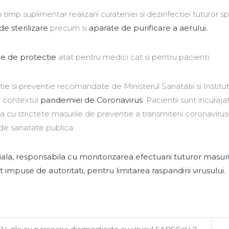
imp suplimentar realizarii curateniei si dezinfectiei tuturor spa
e sterilizare
precum si
aparate de purificare a aerului.
e de protectie
atat pentru medici cat si pentru pacienti.
ie si preventie recomandate de Ministerul Sanatatii si Institut
n contextul
pandemiei de Coronavirus
. Pacientii sunt incurajat
 cu strictete masurile de preventie a transmiterii coronavirus
de sanatate publica.
a, responsabila cu monitorizarea efectuarii tuturor masuril
 impuse de autoritati, pentru limitarea raspandirii virusului.
ele 14 zile cu persoane diagnosticate cu virusul SARSCoV-2