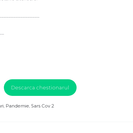
_________________
__
Descarca chestionarul
ri
,
Pandemie
,
Sars Cov 2