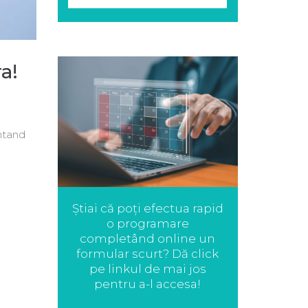
a!
ntand
Știai că poți efectua rapid
o programare
completând online un
formular scurt? Dă click
pe linkul de mai jos
pentru a-l accesa!