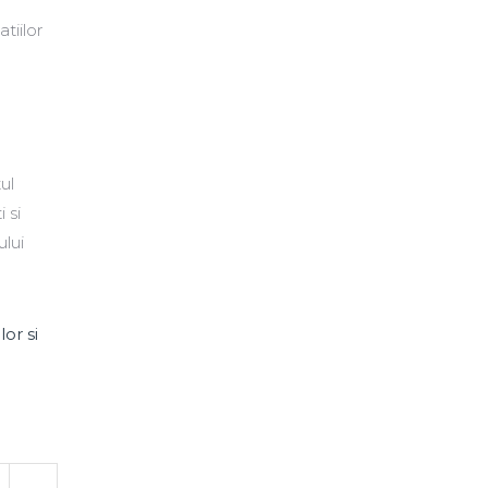
tiilor
ul
i si
ului
or si