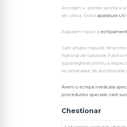
Acordam o atentie sporita si un t
din clinica. Exista
aparatura UV d
Asiguram masuri si
echipament
Sunt afisate masurile de protect
National de Sanatate Publica i
supravegheati pentru a respecta
recomandate de autoritatatile 
Avem o echipa medicala special
procedurilor speciale care sunt
Chestionar
1. Ați intrat în contact în ultim