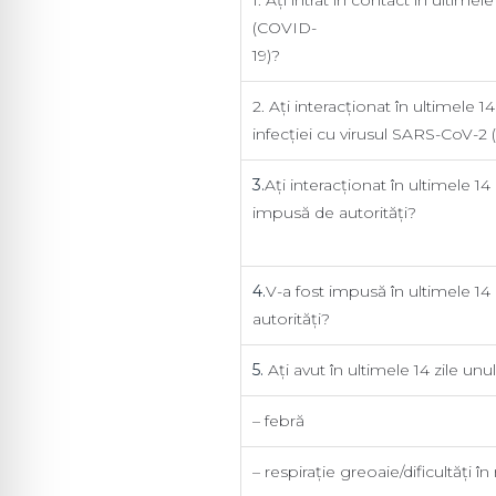
(COVID-
1
2. Ați interacționat în ultimele
infecției cu virusul SARS-
3.
Ați interacționat în ultimele 14
impusă de a
4.
V-a fost impusă în ultimele 14 
autorități?
5.
Ați avut în ultimele 14 zile u
– febră
– respirație greoaie/dificultăți în