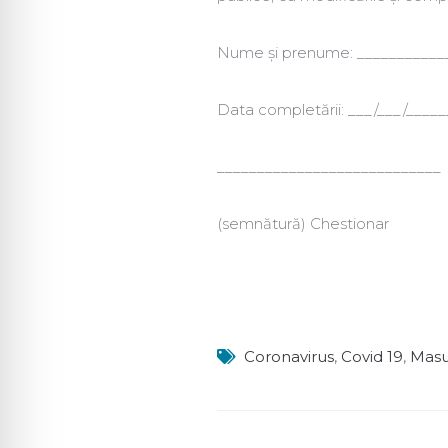
Nume și prenume: ___________
Data completării: ___/___/_____
____________________________
(semnătură) Chestionar
Coronavirus
,
Covid 19
,
Masu