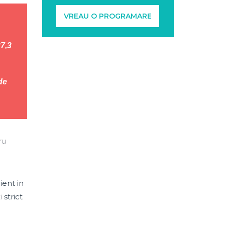
VREAU O PROGRAMARE
37,3
de
ru
ent in
i
strict