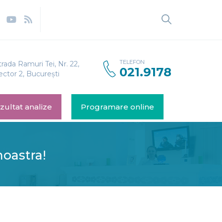
TELEFON
trada Ramuri Tei, Nr. 22,
021.9178
ector 2, București
zultat analize
Programare online
noastra!