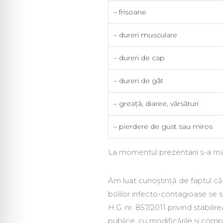
– frisoane
– dureri musculare
– dureri de cap
– dureri de gât
– greață, diaree, vărsături
– pierdere de gust sau
La momentul prezentarii s-a mas
Am luat cunoștință de faptul c
bolilor infecto-contagioase se sa
H.G. nr. 857/2011 privind stabili
publice, cu modificările și compl