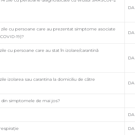
DA
9)?
 14 zile cu persoane care au prezentat simptome asociate
DA
CoV-2 (COVID-19)?
 zile cu persoane care au stat în izolare/carantină
utorități?
DA
zile izolarea sau carantina la domiciliu de către
DA
nul din simptomele de mai jos?
DA
 respirație
DA