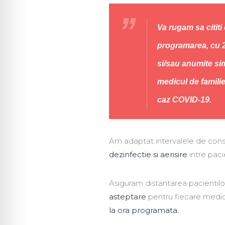
Va rugam sa cititi
programarea, cu 2
si/sau anumite si
medicul de familie
caz COVID-19.
Am adaptat intervalele de consul
dezinfectie si aerisire
intre paci
Asiguram distantarea pacientilo
asteptare
pentru fiecare medi
la ora programata.