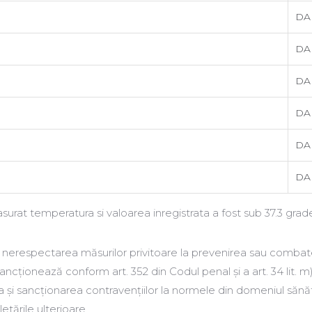
DA
DA
DA
DA
DA
 miros
DA
urat temperatura si valoarea inregistrata a fost sub 37.3 grad
ă nerespectarea măsurilor privitoare la prevenirea sau comba
ncționează conform art. 352 din Codul penal și a art. 34 lit. m)
rea și sancționarea contravențiilor la normele din domeniul sănăt
etările ulterioare.