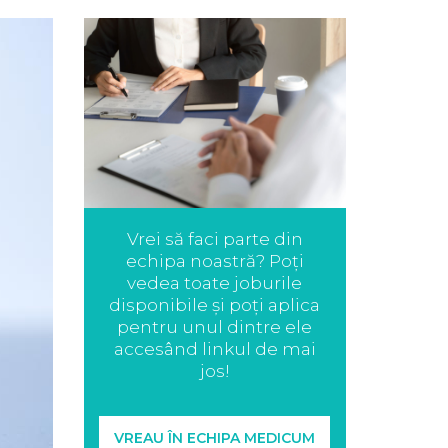
Vrei să faci parte din
echipa noastră? Poți
vedea toate joburile
disponibile și poți aplica
pentru unul dintre ele
accesând linkul de mai
jos!
VREAU ÎN ECHIPA MEDICUM