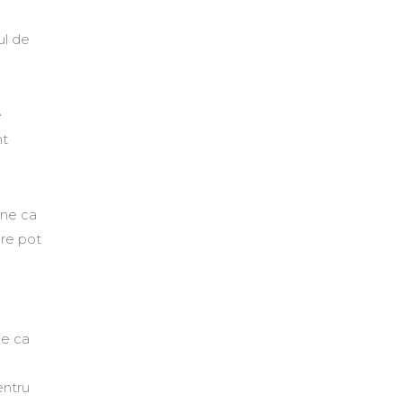
ul de
e
nt
ine ca
are pot
ce ca
entru