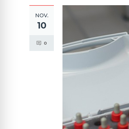
NOV.
10
0