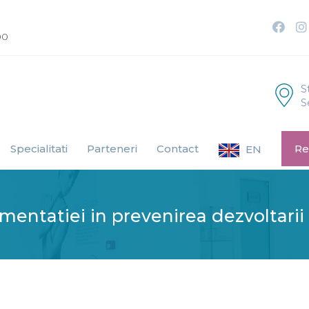
00
S
S
Specialitati
Parteneri
Contact
Re
EN
imentatiei in prevenirea dezvoltarii 