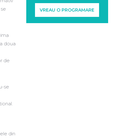
imativ
 se
VREAU O PROGRAMARE
Prima
r a doua
or de
du-se
ional.
ele din