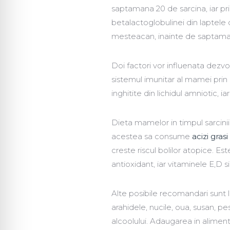
saptamana 20 de sarcina, iar pr
betalactoglobulinei din laptele 
mesteacan, inainte de saptaman
Doi factori vor influenata dezvo
sistemul imunitar al mamei prin 
inghitite din lichidul amniotic, 
Dieta mamelor in timpul sarcinii 
acestea sa consume
acizi gras
creste riscul bolilor atopice. 
antioxidant, iar vitaminele E,D s
Alte posibile recomandari sunt
arahidele, nucile, oua, susan, pes
alcoolului. Adaugarea in alimen