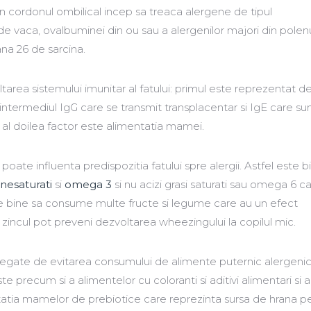
in cordonul ombilical incep sa treaca alergene de tipul
de vaca, ovalbuminei din ou sau a alergenilor majori din polen
a 26 de sarcina.
ltarea sistemului imunitar al fatului: primul este reprezentat d
intermediul IgG care se transmit transplacentar si IgE care su
iar al doilea factor este alimentatia mamei.
poate influenta predispozitia fatului spre alergii. Astfel este b
i nesaturati
si
omega 3
si nu acizi grasi saturati sau omega 6 c
Este bine sa consume multe fructe si legume care au un efect
i zincul pot preveni dezvoltarea wheezingului la copilul mic.
 legate de evitarea consumului de alimente puternic alergeni
te precum si a alimentelor cu coloranti si aditivi alimentari si a
tatia mamelor de prebiotice care reprezinta sursa de hrana p