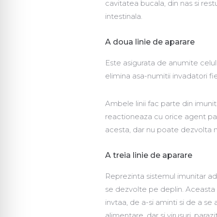
cavitatea bucala, din nas si rest
intestinala.
A doua linie de aparare
Este asigurata de anumite celule
elimina asa-numitii invadatori fi
Ambele linii fac parte din imunit
reactioneaza cu orice agent pa
acesta, dar nu poate dezvolta
A treia linie de aparare
Reprezinta sistemul imunitar ada
se dezvolte pe deplin. Aceasta
invtaa, de a-si aminti si de a s
alimentare, dar si virusuri, parazi