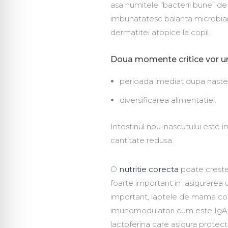
asa numitele ”bacterii bune” de l
imbunatatesc balanta microbiana 
dermatitei atopice la copil.
Doua momente critice vor urm
perioada imediat dupa naste
diversificarea alimentatiei.
Intestinul nou-nascutului este 
cantitate redusa.
O
nutritie corecta
poate creste 
foarte important in asigurarea u
important, laptele de mama con
imunomodulatori cum este IgA c
lactoferina care asigura protectia