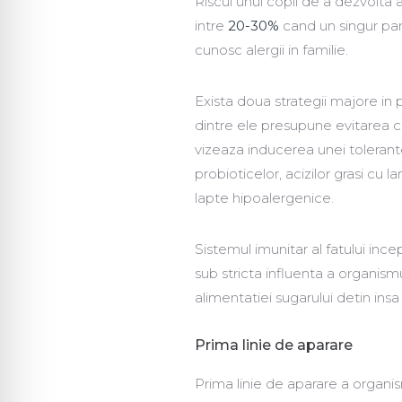
Riscul unui copil de a dezvolta a
intre
20-30%
cand un singur par
cunosc alergii in familie.
Exista doua strategii majore in p
dintre ele presupune evitarea co
vizeaza inducerea unei tolerante
probioticelor, acizilor grasi cu la
lapte hipoalergenice.
Sistemul imunitar al fatului inc
sub stricta influenta a organis
alimentatiei sugarului detin insa
Prima linie de aparare
Prima linie de aparare a organi