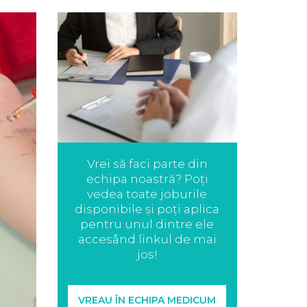
Vrei să faci parte din
echipa noastră? Poți
vedea toate joburile
disponibile și poți aplica
pentru unul dintre ele
accesând linkul de mai
jos!
VREAU ÎN ECHIPA MEDICUM