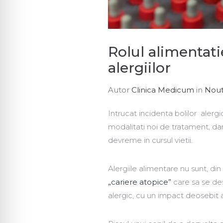
Rolul alimentati
alergiilor
Autor
Clinica Medicum
in
Nout
Intrucat incidenta bolilor alerg
modalitati noi de tratament, dar 
devreme in cursul vietii.
Alergiile alimentare nu sunt, di
„cariere atopice”
care sa se des
alergic, cu un impact deosebit asu