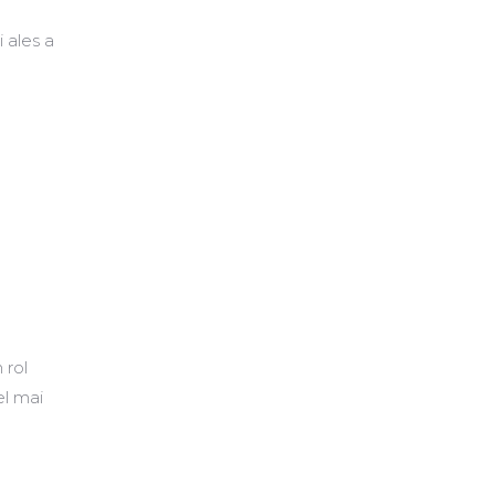
 ales a
 rol
el mai