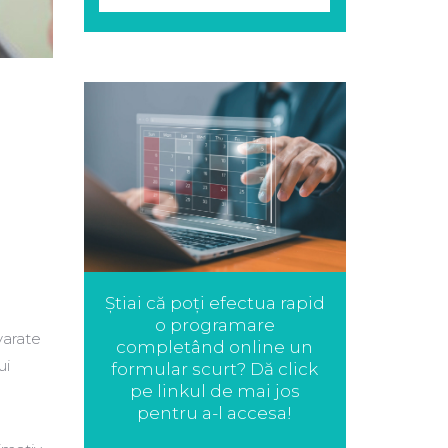
Știai că poți efectua rapid
o programare
varate
completând online un
ui
formular scurt? Dă click
pe linkul de mai jos
pentru a-l accesa!