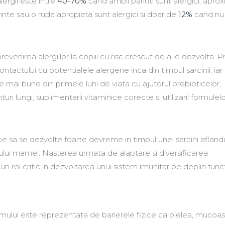
lergii este intre
40-70%
cand ambii parinti sunt alergici, aprox
inte sau o ruda apropiata sunt alergici si doar de
12%
cand nu
revenirea alergiilor la copiii cu risc crescut de a le dezvolta. 
ntactului cu potentialele alergene inca din timpul sarcinii, ia
 mai bune din primele luni de viata cu ajutorul prebioticelor,
nturi lungi, suplimentarii vitaminice corecte si utilizarii formulel
epe sa se dezvolte foarte devreme in timpul unei sarcini aflan
mului mamei. Nasterea urmata de alaptare si diversificarea
 un rol critic in dezvoltarea unui sistem imunitar pe deplin funct
smului este reprezentata de barierele fizice ca pielea, mucoas