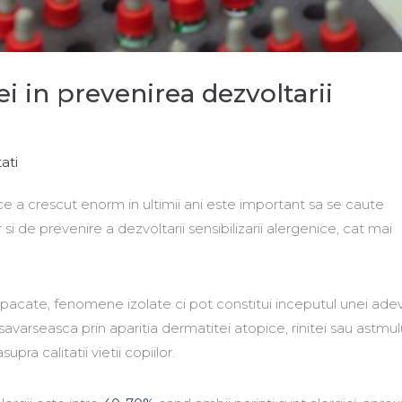
ei in prevenirea dezvoltarii
ati
ice a crescut enorm in ultimii ani este important sa se caute
si de prevenire a dezvoltarii sensibilizarii alergenice, cat mai
n pacate, fenomene izolate ci pot constitui inceputul unei ade
avarseasca prin aparitia dermatitei atopice, rinitei sau astmul
pra calitatii vietii copiilor.