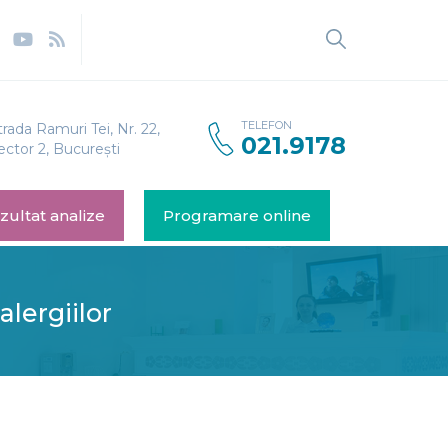
TELEFON
trada Ramuri Tei, Nr. 22,
021.9178
ector 2, București
zultat analize
Programare online
alergiilor