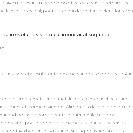
a nivelul intestinului si de probiotice care sunt bacterii vii ce
la nivel intestinal, poate preveni dezvoltarea alergiilor si mai
a in evolutia sistemului imunitar al sugarilor:
re
imatur si secreta insuficiente enzime sau poate produce IgA in
colonizarea si maturarea tractului gastrointestinal care are un
nei imunitati normale viitoare. Alimentatia la san joaca rolul c
tinand pe langa componentele nutritionale si factori
are astfel poate trece de la mama la sugar sau cazeina si
 impotriva bacteriilor, virusurilor si fungilor avand si efecte