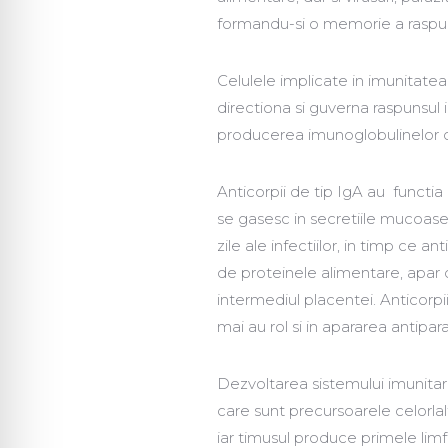
formandu-si o memorie a raspun
Celulele implicate in imunitate
directiona si guverna raspunsul 
producerea imunoglobulinelor c
Anticorpii de tip IgA au functia de
se gasesc in secretiile mucoasel
zile ale infectiilor, in timp ce a
de proteinele alimentare, apar c
intermediul placentei. Anticorpii
mai au rol si in apararea antipara
Dezvoltarea sistemului imunitar
care sunt precursoarele celorlal
iar timusul produce primele limf