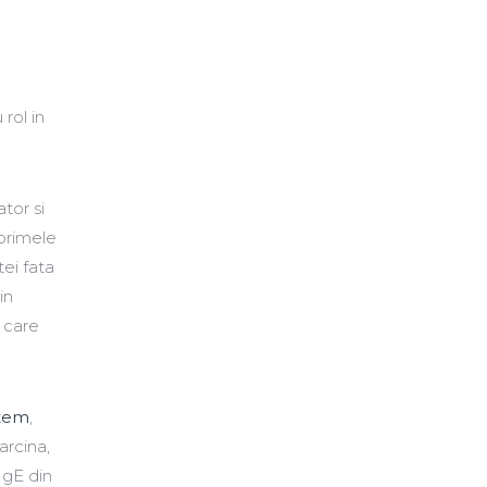
rol in
ator si
 primele
tei fata
in
E care
stem
,
arcina,
IgE din