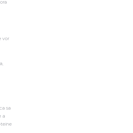
lora
e vor
a,
 ca sa
e a
oteine