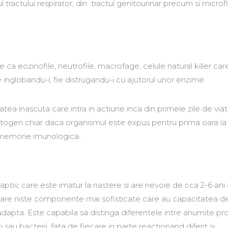
ul tractului respirator, din tractul genitourinar precum si microf
 ca eozinofile, neutrofile, macrofage, celule natural killer car
e inglobandu-i, fie distrugandu-i cu ajutorul unor enzime.
atea inascuta care intra in actiune inca din primele zile de viat
togen chiar daca organismul este expus pentru prima oara la
 memorie imunologica.
ptiv, care este imatur la nastere si are nevoie de cca 2-6 ani
 are niste componente mai sofisticate care au capacitatea d
e adapta. Este capabila sa distinga diferentele intre anumite pr
ti sau bacterii, fata de fiecare in parte reactionand diferit si