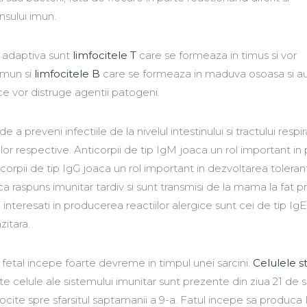
sului imun.
a adaptiva sunt
limfocitele T
care se formeaza in timus si vor
imun si
limfocitele B
care se formeaza in maduva osoasa si au 
e vor distruge agentii patogeni.
 a preveni infectiile de la nivelul intestinului si tractului respir
or respective. Anticorpii de tip IgM joaca un rol important in
nticorpii de tip IgG joaca un rol important in dezvoltarea toleran
a raspuns imunitar tardiv si sunt transmisi de la mama la fat pr
 interesati in producerea reactiilor alergice sunt cei de tip Ig
zitara.
 fetal incepe foarte devreme in timpul unei sarcini.
Celulele 
te celule ale sistemului imunitar sunt prezente din ziua 21 de s
ocite spre sfarsitul saptamanii a 9-a. Fatul incepe sa produca 