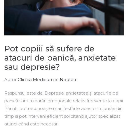
Pot copiii să sufere de
atacuri de panică, anxietate
sau depresie?
Autor
Clinica Medicum
in
Noutati
Răspunsul este da. Depresia, anxietatea și atacurile de
panică sunt tulburări emoționale relativ frecvente la copii.
Părinții pot recunoaște manifestările acestor tulburări din
timp și pot interveni eficient solicitând ajutor specializat
atunci când este necesar.