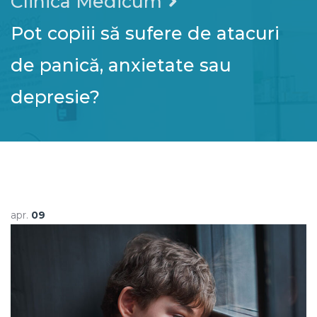
Clinica Medicum
Pot copiii să sufere de atacuri
de panică, anxietate sau
depresie?
apr.
09