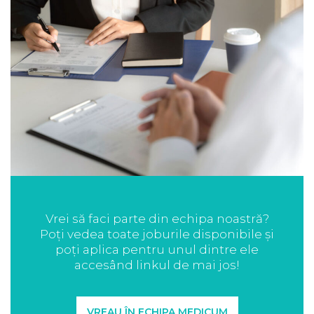
Vrei să faci parte din echipa noastră?
Poți vedea toate joburile disponibile și
poți aplica pentru unul dintre ele
accesând linkul de mai jos!
VREAU ÎN ECHIPA MEDICUM