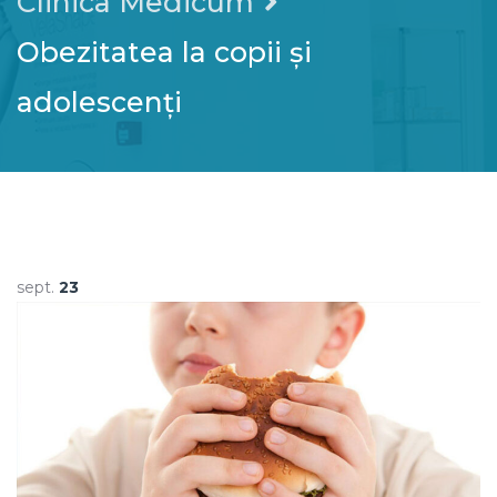
Clinica Medicum
Obezitatea la copii și
adolescenți
sept.
23