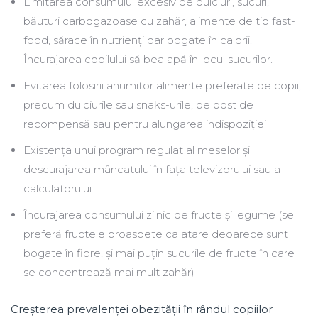
Limitarea consumului excesiv de dulciuri, sucuri,
băuturi carbogazoase cu zahăr, alimente de tip fast-
food, sărace în nutrienți dar bogate în calorii.
Încurajarea copilului să bea apă în locul sucurilor.
Evitarea folosirii anumitor alimente preferate de copii,
precum dulciurile sau snaks-urile, pe post de
recompensă sau pentru alungarea indispoziției
Existența unui program regulat al meselor și
descurajarea mâncatului în fața televizorului sau a
calculatorului
Încurajarea consumului zilnic de fructe și legume (se
preferă fructele proaspete ca atare deoarece sunt
bogate în fibre, și mai puțin sucurile de fructe în care
se concentrează mai mult zahăr)
Creșterea prevalenței obezității în rândul copiilor