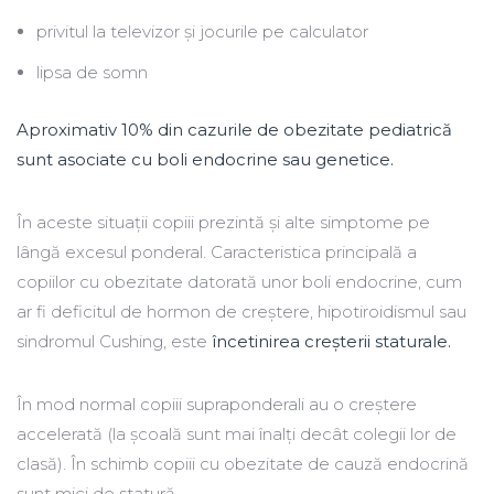
privitul la televizor și jocurile pe calculator
lipsa de somn
Aproximativ 10% din cazurile de obezitate pediatrică
sunt asociate cu boli endocrine sau genetice.
În aceste situații copiii prezintă și alte simptome pe
lângă excesul ponderal. Caracteristica principală a
copiilor cu obezitate datorată unor boli endocrine, cum
ar fi deficitul de hormon de creștere, hipotiroidismul sau
sindromul Cushing, este
încetinirea creșterii staturale.
În mod normal copiii supraponderali au o creștere
accelerată (la școală sunt mai înalți decât colegii lor de
clasă). În schimb copiii cu obezitate de cauză endocrină
sunt mici de statură.