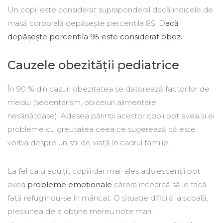
Un copil este considerat supraponderal dacă indicele de
masă corporală depășește percentila 85. D
acă
depășește percentila 95 este considerat obez.
Cauzele obezității pediatrice
În 90 % din cazuri obezitatea se datorează factorilor de
mediu (sedentarism, obiceiuri alimentare
nesănătoase). Adesea părinții acestor copii pot avea și ei
probleme cu greutatea ceea ce sugerează că este
vorba despre un stil de viață în cadrul familiei.
La fel ca și adulții, copiii dar mai ales adolescenții pot
avea
probleme emoționale
cărora încearcă să le facă
față refugiindu-se în mâncat. O situație dificilă la școală,
presiunea de a obține mereu note mari,