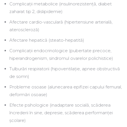
Complicații metabolice (insulinorezistență, diabet
zaharat tip 2, dislipidemie)
Afectare cardio-vasculară (hipertensiune arterială,
ateroscleroză)
Afectare hepatică (steato-hepatită)
Complicații endocrinologice (pubertate precoce,
hiperandrogenism, sindromul ovarelor polichistice)
Tulburări respiratorii (hipoventilație, apnee obstructivă
de somn)
Probleme osoase (alunecarea epifizei capului femural,
deformări osoase)
Efecte psihologice (inadaptare socială, scăderea
încrederii în sine, depresie, scăderea performanței
școlare)