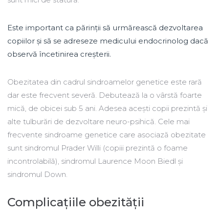
Este important ca părinții să urmărească dezvoltarea
copiilor și să se adreseze medicului endocrinolog dacă
observă încetinirea creșterii.
Obezitatea din cadrul sindroamelor genetice este rară
dar este frecvent severă. Debutează la o vârstă foarte
mică, de obicei sub 5 ani. Adesea acești copii prezintă și
alte tulburări de dezvoltare neuro-psihică. Cele mai
frecvente sindroame genetice care asociază obezitate
sunt sindromul Prader Willi (copiii prezintă o foame
incontrolabilă), sindromul Laurence Moon Biedl și
sindromul Down.
Complicațiile obezității