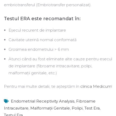
embriotransferul (Embriotransfer personalizat).
Testul ERA este recomandat în:
Eșecul recurent de implantare
Cavitate uterină normal conformată
Grosimea endometrului > 6 mm
Atunci când au fost eliminate alte cauze pentru esecul
de implantare (fibroame intracavitare, polipi,
malformații genitale, etc.)
Pentru mai multe detalii, te așteptăm în
clinica Medicum
!
Endometrial Receptivity Analysis
,
Fibroame
Intracavitare
,
Malformații Genitale
,
Polipi
,
Test Era
,
Testul Era