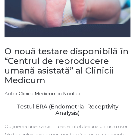
O nouă testare disponibilă ȋn
“Centrul de reproducere
umană asistată” al Clinicii
Medicum
Autor
Clinica Medicum
in
Noutati
Testul ERA (Endometrial Receptivity
Analysis)
Obținerea unei sarcini nu este întotdeauna un lucru ușor.
Multe cupluri care experimentează diferite tratamente