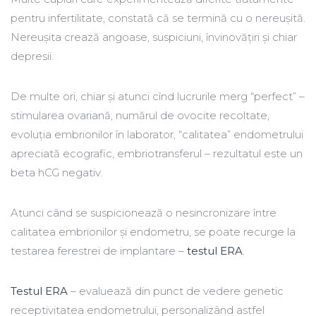
pentru infertilitate, constată că se termină cu o nereușită.
Nereușita crează angoase, suspiciuni, învinovățiri și chiar
depresii.
De multe ori, chiar și atunci cînd lucrurile merg “perfect” –
stimularea ovariană, numărul de ovocite recoltate,
evoluția embrionilor în laborator, “calitatea” endometrului
apreciată ecografic, embriotransferul – rezultatul este un
beta hCG negativ.
Atunci când se suspicionează o nesincronizare între
calitatea embrionilor și endometru, se poate recurge la
testarea ferestrei de implantare –
testul ERA
.
Testul ERA
– evaluează din punct de vedere genetic
receptivitatea endometrului, personalizând astfel