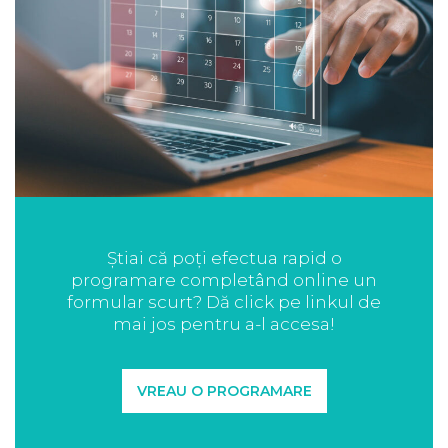
Știai că poți efectua rapid o
programare completând online un
formular scurt? Dă click pe linkul de
mai jos pentru a-l accesa!
VREAU O PROGRAMARE