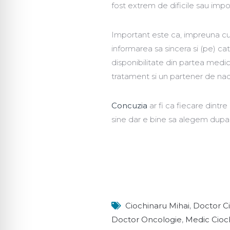
fost extrem de dificile sau impos
Important este ca, impreuna cu 
informarea sa sincera si (pe) ca
disponibilitate din partea medi
tratament si un partener de nad
Concuzia
ar fi ca fiecare dint
sine dar e bine sa alegem dupa 
Ciochinaru Mihai
,
Doctor Ci
Doctor Oncologie
,
Medic Cioc