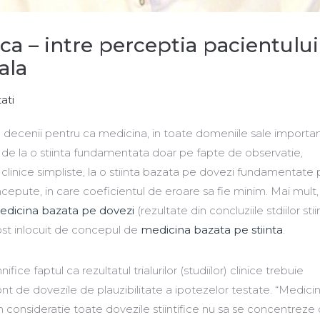
 – intre perceptia pacientului 
ala
ati
e decenii pentru ca medicina, in toate domeniile sale importan
a de la o stiinta fundamentata doar pe fapte de observatie,
 clinice simpliste, la o stiinta bazata pe dovezi fundamentate
ncepute, in care coeficientul de eroare sa fie minim. Mai mult, 
edicina bazata pe dovezi
(rezultate din concluziile stdiilor stii
fost inlocuit de concepul de
medicina bazata pe stiinta
.
ce faptul ca rezultatul trialurilor (studiilor) clinice trebuie
ont de dovezile de plauzibilitate a ipotezelor testate. “Medici
 in consideratie toate dovezile stiintifice nu sa se concentreze