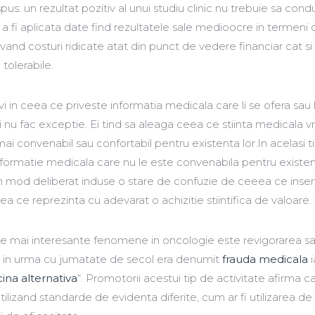
pus: un rezultat pozitiv al unui studiu clinic nu trebuie sa cond
 a fi aplicata date find rezultatele sale medioocre in termeni 
vand costuri ridicate atat din punct de vedere financiar cat si 
tolerabile.
ivi in ceea ce priveste informatia medicala care li se ofera sau 
i nu fac exceptie. Ei tind sa aleaga ceea ce stiinta medicala v
i convenabil sau confortabil pentru existenta lor.In acelasi t
nformatie medicala care nu le este convenabila pentru existen
t in mod deliberat induse o stare de confuzie de ceeea ce ins
ceea ce reprezinta cu adevarat o achizitie stiintifica de valoare.
ele mai interesante fenomene in oncologie este revigorarea s
e in urma cu jumatate de secol era denumit
frauda medicala
i
ina alternativa
“. Promotorii acestui tip de activitate afirma c
 utilizand standarde de evidenta diferite, cum ar fi utilizarea de 