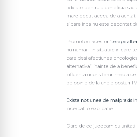
ridicate pentru a beneficia sau 
mare decat aceea de a achiziti
si care inca nu este decontat de
Promotorii acestor “
terapii alte
nu numai – in situatiile in care te
care desi afectiunea oncologica 
alternativa”, inainte de a benef
influenta unor site-uri media ce 
de opinie de la unele posturi TV, 
Exista notiunea de malpraxis in 
incercati o explicatie.
Oare de ce judecam cu unitati de