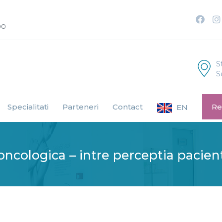
00
S
S
Specialitati
Parteneri
Contact
Re
EN
cologica – intre perceptia pacient