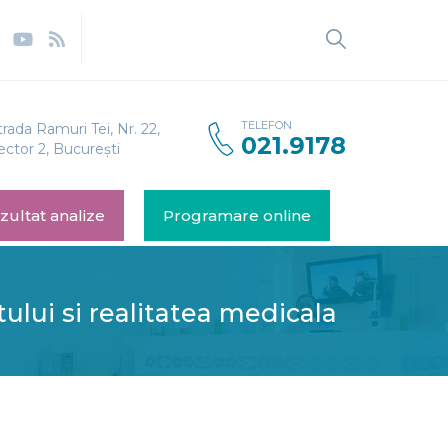
TELEFON
trada Ramuri Tei, Nr. 22,
021.9178
ector 2, București
zultat analize
Programare online
ului si realitatea medicala