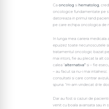
Ca
oncolog
si
hematolog
, cre
oncologice fundamentate pe studi
datoreaza in primul rand pacientu
pe care echipa oncologica de me
In lunga mea cariera medicala au
epuizez toate necunoscutele si
tratamentul oncologic bazat pe e
mai intors, fie au plecat la alt
calea “
alternativa”
si – fie esec
– au facut sa nu-i mai intalnesc
consultatii si care contrar avizul
spuna: “m-am vindecat d-le doc
Dar au fost si cazuri de pacienti
venit cu boala avansata sau in st