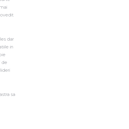
 mai
dovedit
les dar
iile in
pie
” de
lideri
astra sa