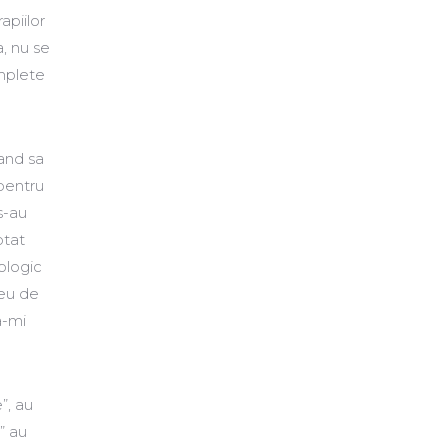
apiilor
, nu se
omplete
cand sa
pentru
s-au
ptat
cologic
meu de
sa-mi
”, au
” au