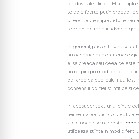
pe dovezile clinice. Mai simplu s
terapie foarte putin probabil de
diferente de supravietuire sau a
termeni de reactii adverse greu 
In general, pacientii sunt select
au acces iar pacientii oncologic
ei sa creada sau ceea ce este ma
nu resping in mod deliberat o i
dar cred ca publicului i-au fos
consensul opiniei stiintifice si 
In acest context, unul dintre c
reinventarea unui concept car
zilele noastr se numeste “
medic
utilizeaza stiinta in mod diferit,