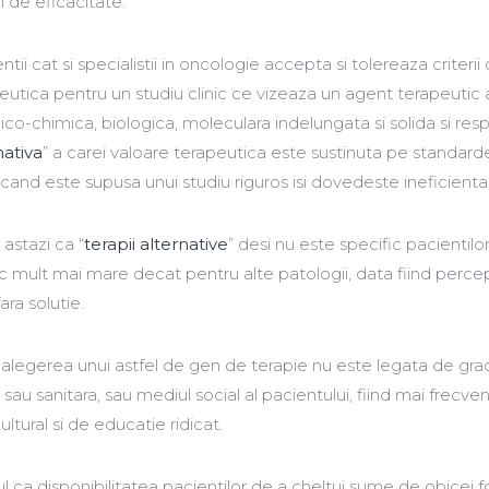
i de eficacitate.
tii cat si specialistii in oncologie accepta si tolereaza criterii 
peutica pentru un studiu clinic ce vizeaza un agent terapeutic
izico-chimica, biologica, moleculara indelungata si solida si resp
nativa
” a carei valoare terapeutica este sustinuta pe standard
cand este supusa unui studiu riguros isi dovedeste ineficienta
stazi ca “
terapii alternative
” desi nu este specific pacientilo
c mult mai mare decat pentru alte patologii, data fiind perce
ara solutie.
a alegerea unui astfel de gen de terapie nu este legata de gra
au sanitara, sau mediul social al pacientului, fiind mai frecven
ultural si de educatie ridicat.
ul ca disponibilitatea pacientilor de a cheltui sume de obicei f