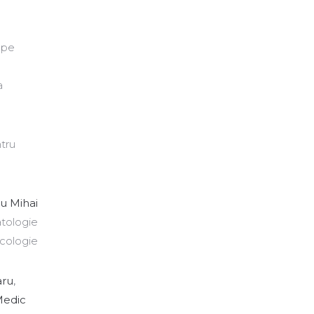
 pe
a
tru
ru Mihai
tologie
ncologie
aru
,
edic