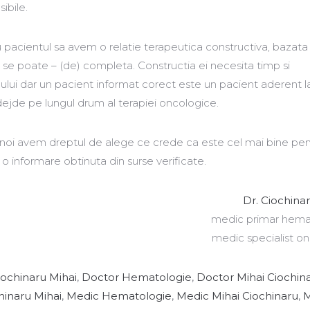
ibile.
pacientul sa avem o relatie terapeutica constructiva, bazata
t se poate – (de) completa. Constructia ei necesita timp si
cului dar un pacient informat corect este un pacient aderent l
ejde pe lungul drum al terapiei oncologice.
re noi avem dreptul de alege ce crede ca este cel mai bine pen
o informare obtinuta din surse verificate.
Dr. Ciochina
medic primar hema
medic specialist o
ochinaru Mihai
,
Doctor Hematologie
,
Doctor Mihai Ciochin
hinaru Mihai
,
Medic Hematologie
,
Medic Mihai Ciochinaru
,
M