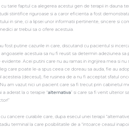
d cu tarie faptul ca alegerea acestui gen de terapii in dauna ter
i stiintifice riguroase si a caror eficienta a fost demonstrata
lui in sine, ci a lipsei unor informatii pertinente, sincere si c
dici ar trebui sa o ofere acestuia.
 fost putine cazurile in care, discutand cu pacientul si incer
 angoasele acestuia sa nu fi reusit sa determin adeziunea sa 
vidente. Acei putini care nu au ramas in ingrijirea mea si nu 
 coleg care poate le-a spus ceea ce doreau sa auda, fie au ado
ul acesteia (decesul), fie rusinea de a nu fi acceptat sfatul on
. Nu am vazut nici un pacient care sa fi trecut prin cabinetul 
ui a aderat la o terapie “
alternativa
” si care sa fi venit ulterior 
tor!”
 cu cancere curabile care, dupa esecul unei terapii “alternative
adiu terminal la care posibilitatile de a “intoarce ceasul inapoi