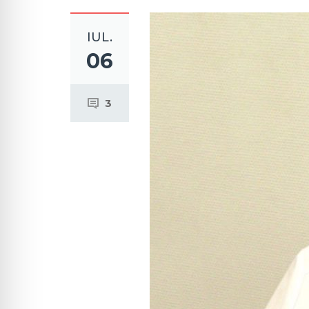
IUL.
06
3