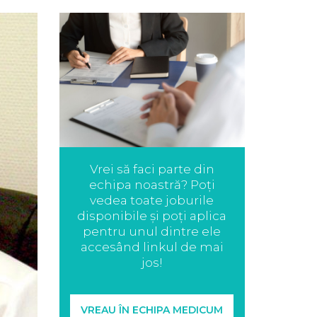
Vrei să faci parte din
echipa noastră? Poți
vedea toate joburile
disponibile și poți aplica
pentru unul dintre ele
accesând linkul de mai
jos!
VREAU ÎN ECHIPA MEDICUM