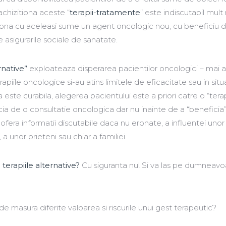
achizitiona aceste “
terapii-tratamente
” este indiscutabil mult
ona cu aceleasi sume un agent oncologic nou, cu beneficiu 
 asigurarile sociale de sanatate.
rnative”
exploateaza disperarea pacientilor oncologici – mai a
rapiile oncologice si-au atins limitele de eficacitate sau in situat
este curabila, alegerea pacientului este a priori catre o “tera
icia de o consultatie oncologica dar nu inainte de a “beneficia
ofera informatii discutabile daca nu eronate, a influentei unor 
a unor prieteni sau chiar a familiei.
terapiile alternative?
Cu siguranta nu! Si va las pe dumneavo
 masura diferite valoarea si riscurile unui gest terapeutic?