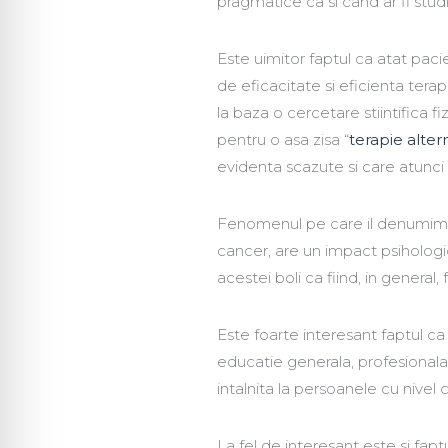
pragmatice ca si cand ar fi studi
Este uimitor faptul ca atat pacien
de eficacitate si eficienta tera
la baza o cercetare stiintifica f
pentru o asa zisa “
terapie alter
evidenta scazute si care atunci 
Fenomenul pe care il denumim a
cancer, are un impact psihologi
acestei boli ca fiind, in general, f
Este foarte interesant faptul c
educatie generala, profesionala s
intalnita la persoanele cu nivel c
La fel de interesant este si fapt