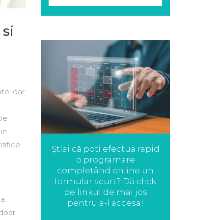
si
te, dar
 pe
in
ntifice
Știai că poți efectua rapid
o programare
completând online un
formular scurt? Dă click
pe linkul de mai jos
na
pentru a-l accesa!
 doar