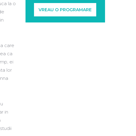
uca la o
VREAU O PROGRAMARE
de
in
la care
rea ca
imp, ei
ta lor
emna
au
ar in
a
studii