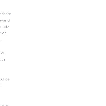
diferite
 avand
ectiv,
e de
.
r cu
ptia
dul de
t
oarte