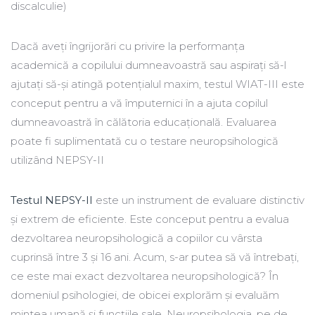
discalculie)
Dacă aveți îngrijorări cu privire la performanța
academică a copilului dumneavoastră sau aspirați să-l
ajutați să-și atingă potențialul maxim, testul WIAT-III este
conceput pentru a vă împuternici în a ajuta copilul
dumneavoastră în călătoria educațională. Evaluarea
poate fi suplimentată cu o testare neuropsihologică
utilizând NEPSY-II
Testul NEPSY-II
este un instrument de evaluare distinctiv
și extrem de eficiente. Este conceput pentru a evalua
dezvoltarea neuropsihologică a copiilor cu vârsta
cuprinsă între 3 și 16 ani. Acum, s-ar putea să vă întrebați,
ce este mai exact dezvoltarea neuropsihologică? În
domeniul psihologiei, de obicei explorăm și evaluăm
mintea umană și funcțiile sale. Neuropsihologia, pe de