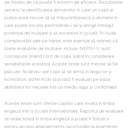
de înțeles de ce poate fi extrem de eficient. Rezultatele
servesc la identificarea domeniilor în care un copil ar
putea avea nevoie să se îmbunătățească și domenii în
care poate excela, permițându-i să-și atingă întregul
potențial de învățare și să exceleze în școală. În ciuda
complexității sale pe hârtie, este esențial să rețineți că
toate evaluările de învățare, inclusiv NEPSY-II, sunt
concepute ținând cont de copii, luând în considerare
sensibilitățile acestora. Aceste teste sunt menite să fie
plăcute, făcându-i pe copii să se simtă în largul lor și
încrezători, astfel încât să poată fi evaluați pe baza
abilităților lor naturale într-un mediu sigur și confortabil.
Aceste teste sunt oferite copiilor care învață în limba
engleză într-o școală internațională. Raportul de evaluare
se redactează în limba engleză și poate fi folosit si
pentru access arrangements (acomodări la examene).