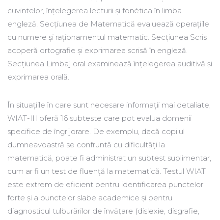
cuvintelor, înțelegerea lecturii și fonética în limba
engleză. Secțiunea de Matematică evaluează operațiile
cu numere și raționamentul matematic. Secțiunea Scris
acoperă ortografie și exprimarea scrisă în engleză.
Secțiunea Limbaj oral examinează înțelegerea auditivă și
exprimarea orală.
În situațiile în care sunt necesare informații mai detaliate,
WIAT-III oferă 16 subteste care pot evalua domenii
specifice de îngrijorare. De exemplu, dacă copilul
dumneavoastră se confruntă cu dificultăți la
matematică, poate fi administrat un subtest suplimentar,
cum ar fi un test de fluență la matematică. Testul WIAT
este extrem de eficient pentru identificarea punctelor
forte și a punctelor slabe academice și pentru
diagnosticul tulburărilor de învățare (dislexie, disgrafie,