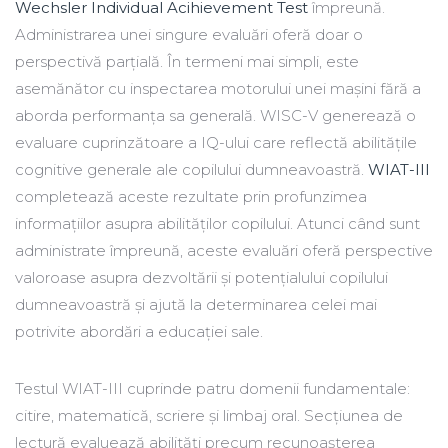
Wechsler Individual Acihievement Test
împreună.
Administrarea unei singure evaluări oferă doar o
perspectivă parțială. În termeni mai simpli, este
asemănător cu inspectarea motorului unei mașini fără a
aborda performanța sa generală. WISC-V generează o
evaluare cuprinzătoare a IQ-ului care reflectă abilitățile
cognitive generale ale copilului dumneavoastră.
WIAT-III
completează aceste rezultate prin profunzimea
informațiilor asupra abilităților copilului. Atunci când sunt
administrate împreună, aceste evaluări oferă perspective
valoroase asupra dezvoltării și potențialului copilului
dumneavoastră și ajută la determinarea celei mai
potrivite abordări a educației sale.
Testul WIAT-III cuprinde patru domenii fundamentale:
citire, matematică, scriere și limbaj oral. Secțiunea de
lectură evaluează abilități precum recunoașterea