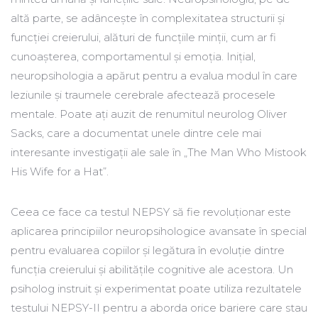
altă parte, se adâncește în complexitatea structurii și
funcției creierului, alături de funcțiile minții, cum ar fi
cunoașterea, comportamentul și emoția. Inițial,
neuropsihologia a apărut pentru a evalua modul în care
leziunile și traumele cerebrale afectează procesele
mentale. Poate ați auzit de renumitul neurolog Oliver
Sacks, care a documentat unele dintre cele mai
interesante investigații ale sale în „The Man Who Mistook
His Wife for a Hat”.
Ceea ce face ca testul NEPSY să fie revoluționar este
aplicarea principiilor neuropsihologice avansate în special
pentru evaluarea copiilor și legătura în evoluție dintre
funcția creierului și abilitățile cognitive ale acestora. Un
psiholog instruit și experimentat poate utiliza rezultatele
testului NEPSY-II pentru a aborda orice bariere care stau