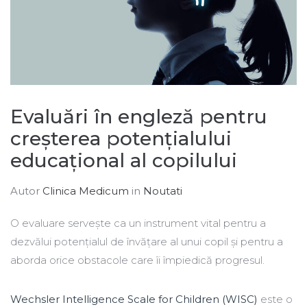
Evaluări în engleză pentru
creșterea potențialului
educațional al copilului
Autor
Clinica Medicum
in
Noutati
O evaluare servește ca un instrument vital pentru a
dezvălui potențialul de învățare al unui copil și pentru a
aborda orice obstacole care îi împiedică progresul.
Wechsler Intelligence Scale for Children (WISC)
este o