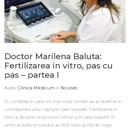
Doctor Marilena Baluta:
Fertilizarea in vitro, pas cu
pas – partea I
Autor
Clinica Medicum
in
Noutati
În condițiile în care tot mai mulți români au probleme în
conceperea unui copil pe cale naturală, Fertilizarea in
Vitro a devenit un proces comun și în țara noastră. În
urma acestei proceduri au fost născuți mii de copii