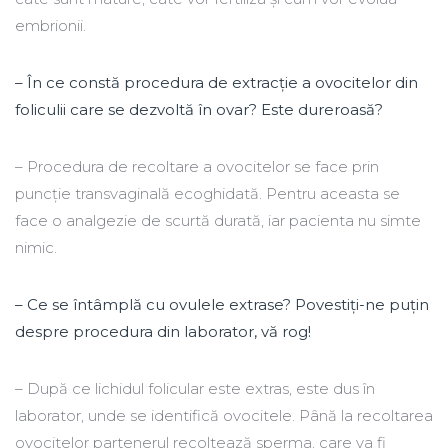
embrionii.
– În ce constă procedura de extracţie a ovocitelor din
foliculii care se dezvoltă în ovar? Este dureroasă?
– Procedura de recoltare a ovocitelor se face prin
puncție transvaginală ecoghidată. Pentru aceasta se
face o analgezie de scurtă durată, iar pacienta nu simte
nimic.
– Ce se întâmplă cu ovulele extrase? Povestiţi-ne puţin
despre procedura din laborator, vă rog!
– După ce lichidul folicular este extras, este dus în
laborator, unde se identifică ovocitele. Până la recoltarea
ovocitelor partenerul recoltează sperma, care va fi