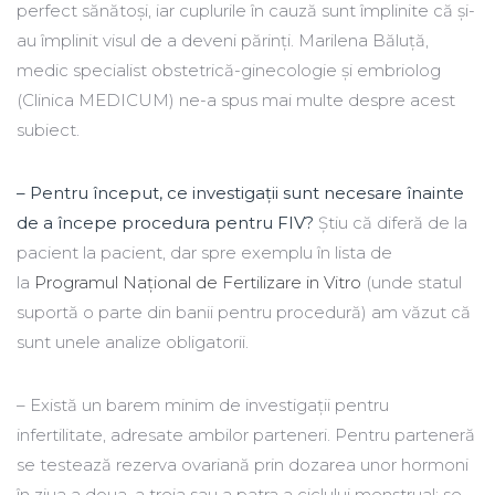
perfect sănătoși, iar cuplurile în cauză sunt împlinite că și-
au împlinit visul de a deveni părinți. Marilena Băluță,
medic specialist obstetrică-ginecologie şi embriolog
(Clinica MEDICUM) ne-a spus mai multe despre acest
subiect.
– Pentru început, ce investigaţii sunt necesare înainte
de a începe procedura pentru FIV?
Ştiu că diferă de la
pacient la pacient, dar spre exemplu în lista de
la
Programul Naţional de Fertilizare in Vitro
(unde statul
suportă o parte din banii pentru procedură) am văzut că
sunt unele analize obligatorii.
– Există un barem minim de investigaţii pentru
infertilitate, adresate ambilor parteneri. Pentru parteneră
se testează rezerva ovariană prin dozarea unor hormoni
în ziua a doua, a treia sau a patra a ciclului menstrual; se