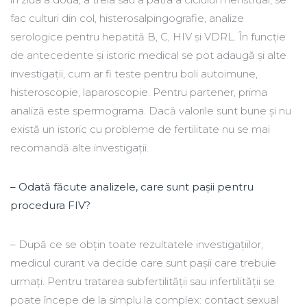
fac culturi din col, histerosalpingografie, analize
serologice pentru hepatită B, C, HIV şi VDRL. În funcţie
de antecedente şi istoric medical se pot adaugă şi alte
investigaţii, cum ar fi teste pentru boli autoimune,
histeroscopie, laparoscopie. Pentru partener, prima
analiză este spermograma. Dacă valorile sunt bune și nu
există un istoric cu probleme de fertilitate nu se mai
recomandă alte investigaţii.
– Odată făcute analizele, care sunt paşii pentru
procedura FIV?
– După ce se obţin toate rezultatele investigaţiilor,
medicul curant va decide care sunt paşii care trebuie
urmaţi. Pentru tratarea subfertilității sau infertilităţii se
poate începe de la simplu la complex: contact sexual