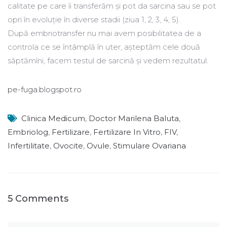
calitate pe care îi transferăm şi pot da sarcina sau se pot
opri în evoluţie în diverse stadii (ziua 1, 2, 3, 4, 5).
După embriotransfer nu mai avem posibilitatea de a
controla ce se întâmplă în uter, aşteptăm cele două
săptămîni, facem testul de sarcină şi vedem rezultatul.
pe-fuga.blogspot.ro
Clinica Medicum
,
Doctor Marilena Baluta
,
Embriolog
,
Fertilizare
,
Fertilizare In Vitro
,
FIV
,
Infertilitate
,
Ovocite
,
Ovule
,
Stimulare Ovariana
5 Comments