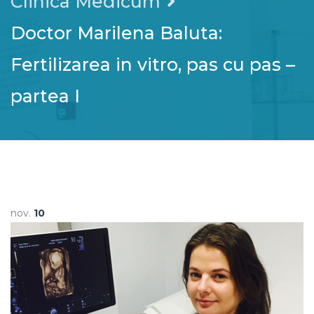
Clinica Medicum
Doctor Marilena Baluta:
Fertilizarea in vitro, pas cu pas –
partea I
nov.
10