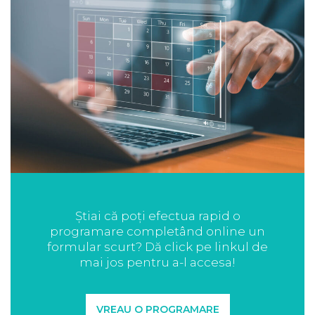
Știai că poți efectua rapid o
programare completând online un
formular scurt? Dă click pe linkul de
mai jos pentru a-l accesa!
VREAU O PROGRAMARE