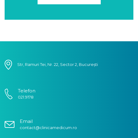
Str, Ramuri Tei, Nr. 22, Sector 2, București
Telefon
021.9178
Email
contact@clinicamedicum.ro