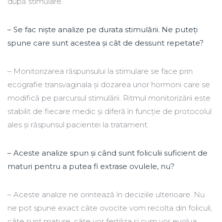
după stimulare.
– Se fac nişte analize pe durata stimulării. Ne puteţi
spune care sunt acestea şi cât de dessunt repetate?
– Monitorizarea răspunsului la stimulare se face prin
ecografie transvaginala şi dozarea unor hormoni care se
modifică pe parcursul stimulării. Ritmul monitorizării este
stabilit de fiecare medic şi diferă în funcţie de protocolul
ales şi răspunsul pacientei la tratament.
– Aceste analize spun şi când sunt foliculii suficient de
maturi pentru a putea fi extrase ovulele, nu?
– Aceste analize ne orintează în deciziile ulterioare. Nu
ne pot spune exact câte ovocite vom recolta din foliculi,
câte sunt mature, câte vor fertiliza şi cum vor evolua