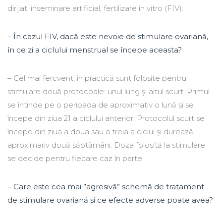
dirijat, inseminare artificial, fertilizare în vitro (FIV).
– În cazul FIV, dacă este nevoie de stimulare ovariană,
în ce zi a ciclului menstrual se începe aceasta?
– Cel mai fercvent, în practică sunt folosite pentru
stimulare două protocoale: unul lung şi altul scurt. Primul
se întinde pe o perioada de aproximativ o lună şi se
începe din ziua 21 a ciclului anterior. Protocolul scurt se
începe din ziua a doua sau a treia a ciclui şi durează
aproximariv două săptămâni. Doza folosită la stimulare
se decide pentru fiecare caz în parte.
– Care este cea mai ”agresivă” schemă de tratament
de stimulare ovariană şi ce efecte adverse poate avea?