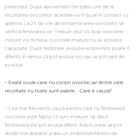
prelucrată. După aproximativ trei-patru ore de la
recoltarea ovocitelor, acestea vor fi puse în contact cu
sperma. La 24 de ore de la inseminarea ovocitelor se
verifică fertilizarea lor. Trebuie ştiut că doar ovocitele
mature vor fertiliza, ovocitele imature nu au această
capaciate. După fertilizare, evoluţia embrionilor poate fi
diferită, în sensul că pot evolua toţi sau se pot opri din
evoluţie.
– Există ovule care nu conțin ovocite, iar dintre cele
recoltate nu toate sunt viabile… Care e cauza?
– Cea mai frecventă cauză pentru care nu fertilizează
ovocitele este faptul că sunt imature. Iar dacă
fertilizează ele pot evolua diferit. Adică unele se pot
divide mai departe şi dau un embrion/embrioni de