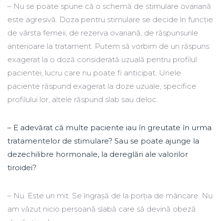
– Nu se poate spune că o schemă de stimulare ovariană
este agresivă. Doza pentru stimulare se decide în funcţie
de vârsta femeii, de rezerva ovariană, de răspunsurile
anterioare la tratament. Putem să vorbim de un răspuns
exagerat la o doză considerată uzuală pentru profilul
pacientei, lucru care nu poate fi anticipat. Unele
paciente răspund exagerat la doze uzuale, specifice
profilului lor, altele răspund slab sau deloc.
– E adevărat că multe paciente iau în greutate în urma
tratamentelor de stimulare? Sau se poate ajunge la
dezechilibre hormonale, la dereglări ale valorilor
tiroidei?
– Nu. Este un mit. Se îngraşă de la porţia de mâncare. Nu
am văzut nicio persoană slabă care să devină obeză