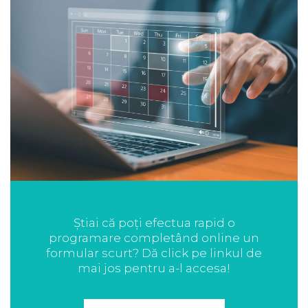
Știai că poți efectua rapid o
programare completând online un
formular scurt? Dă click pe linkul de
mai jos pentru a-l accesa!