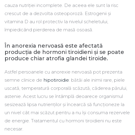
cauza nutriției incomplete. De aceea ele sunt la risc
crescut de a dezvolta osteoporoză. Estrogenii și
vitamina D au rol protectiv la nivelul scheletului,
împiedicând pierderea de masă osoasă.
În anorexia nervoasă este afectată
producția de hormoni tiroidieni și se poate
produce chiar atrofia glandei tiroide.
Astfel persoanele cu anorexie nervoasă pot prezenta
semne clinice de
hipotiroidie
: bătăi ale inimii rare, piele
uscată, temperatură corporală scăzută, căderea părului,
astenie. Acest lucru se întâmplă deoarece organismul
sesizează lipsa nutrienților și încearcă să funcționeze la
un nivel cât mai scăzut pentru a nu își consuma rezervele
de energie. Tratamentul cu hormoni tiroidieni nu este
necesar.