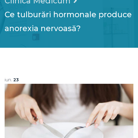
Clinica Medicum
Ce tulburări hormonale produce
anorexia nervoasă?
iun.
23