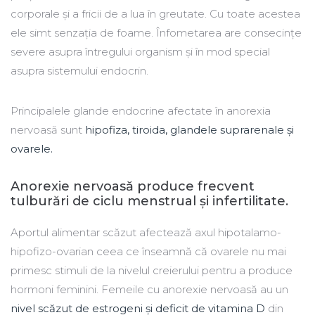
corporale și a fricii de a lua în greutate. Cu toate acestea
ele simt senzația de foame. Înfometarea are consecințe
severe asupra întregului organism și în mod special
asupra sistemului endocrin.
Principalele glande endocrine afectate în anorexia
nervoasă sunt
hipofiza, tiroida, glandele suprarenale și
ovarele.
Anorexie nervoasă produce frecvent
tulburări de ciclu menstrual și infertilitate.
Aportul alimentar scăzut afectează axul hipotalamo-
hipofizo-ovarian ceea ce înseamnă că ovarele nu mai
primesc stimuli de la nivelul creierului pentru a produce
hormoni feminini. Femeile cu anorexie nervoasă au un
nivel scăzut de estrogeni și deficit de vitamina D
din