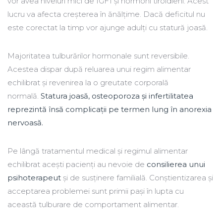
vor avea niveluri mici de IGF1 și hormoni tiroidieni. Acest
lucru va afecta creșterea în ănălțime. Dacă deficitul nu
este corectat la timp vor ajunge adulți cu statură joasă.
Majoritatea tulburărilor hormonale sunt reversibile.
Acestea dispar după reluarea unui regim alimentar
echilibrat și revenirea la o greutate corporală
normală.
Statura joasă, osteoporoza și infertilitatea
reprezintă însă complicații pe termen lung în anorexia
nervoasă.
Pe lângă tratamentul medical și regimul alimentar
echilibrat acești pacienți au nevoie de
consilierea unui
psihoterapeut
și de susținere familială. Conștientizarea și
acceptarea problemei sunt primii pași în lupta cu
această tulburare de comportament alimentar.