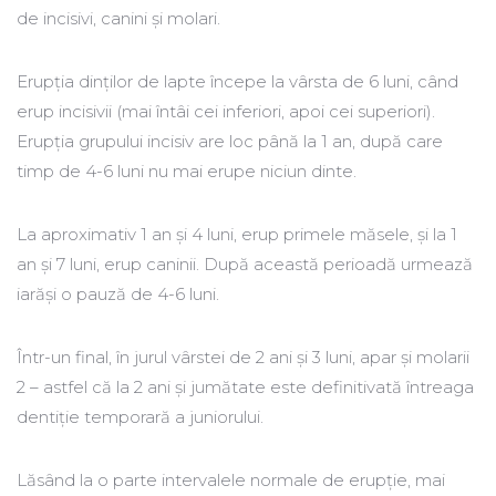
de incisivi, canini și molari.
Erupția dinților de lapte începe la vârsta de 6 luni, când
erup incisivii (mai întâi cei inferiori, apoi cei superiori).
Erupția grupului incisiv are loc până la 1 an, după care
timp de 4-6 luni nu mai erupe niciun dinte.
La aproximativ 1 an și 4 luni, erup primele măsele, și la 1
an și 7 luni, erup caninii. După această perioadă urmează
iarăși o pauză de 4-6 luni.
Într-un final, în jurul vârstei de 2 ani și 3 luni, apar și molarii
2 – astfel că la 2 ani și jumătate este definitivată întreaga
dentiție temporară a juniorului.
Lăsând la o parte intervalele normale de erupție, mai