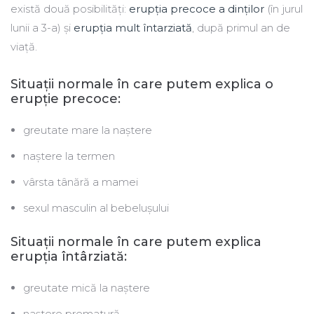
există două posibilități:
erupția precoce a dinților
(în jurul
lunii a 3-a) și
erupția mult întarziată
, după primul an de
viață.
Situații normale în care putem explica o
erupție precoce:
greutate mare la naștere
naștere la termen
vârsta tânără a mamei
sexul masculin al bebelușului
Situații normale în care putem explica
erupția întârziată:
greutate mică la naștere
naștere prematură