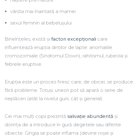
vârsta mai înaintată a mamei
sexul feminin al bebelușului
Bineînțeles, există și
factori excepționali
care
influențează erupția dinților de lapte: anomaliile
cromozomiale (Sindromul Down), rahitismul, rubeola și
febrele eruptive.
Erupția este un proces firesc care, de obicei, se produce
fără probleme. Totuși, uneori pot să apară o serie de
neplăceri (atât la nivelul gurii, cât și general).
Cei mai mulți copii prezintă
salivație abundentă
și
dorința de a introduce în gură degetele sau diferite
obiecte. Gingia se poate inflama (devine roșie și