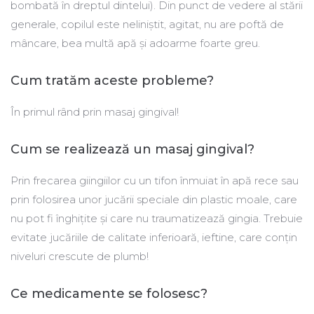
bombată în dreptul dintelui). Din punct de vedere al stării
generale, copilul este neliniștit, agitat, nu are poftă de
mâncare, bea multă apă și adoarme foarte greu.
Cum tratăm aceste probleme?
În primul rând prin masaj gingival!
Cum se realizează un masaj gingival?
Prin frecarea giingiilor cu un tifon înmuiat în apă rece sau
prin folosirea unor jucării speciale din plastic moale, care
nu pot fi înghițite și care nu traumatizează gingia. Trebuie
evitate jucăriile de calitate inferioară, ieftine, care conțin
niveluri crescute de plumb!
Ce medicamente se folosesc?