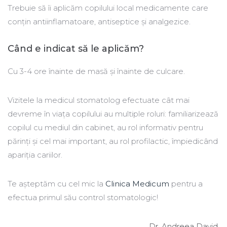
Trebuie să îi aplicăm copilului local medicamente care
conțin antiinflamatoare, antiseptice și analgezice.
Când e indicat să le aplicăm?
Cu 3-4 ore înainte de masă și înainte de culcare.
Vizitele la medicul stomatolog efectuate cât mai
devreme în viața copilului au multiple roluri: familiarizează
copilul cu mediul din cabinet, au rol informativ pentru
părinți și cel mai important, au rol profilactic, împiedicând
apariția cariilor.
Te așteptăm cu cel mic la
Clinica Medicum
pentru a
efectua primul său control stomatologic!
Dr. Andreea David,