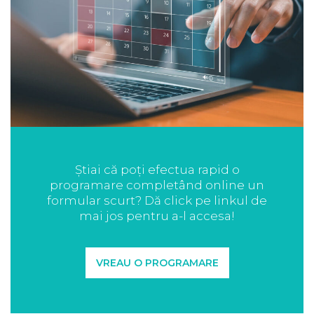
Știai că poți efectua rapid o
programare completând online un
formular scurt? Dă click pe linkul de
mai jos pentru a-l accesa!
VREAU O PROGRAMARE