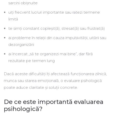
sarcini obișnuite
uiți frecvent lucruri importante sau ratezi termene
limită
te simți constant copleșit(ă), stresat(ă) sau frustrat(ă)
ai probleme în relații din cauza impulsivității, uitării sau
dezorganizării
ai încercat „să te organizezi mai bine”, dar fără
rezultate pe termen lung
Dacă aceste dificultăți îți afectează funcționarea zilnică,
munca sau starea emoțională, o evaluare psihologică
poate aduce claritate și soluții concrete.
De ce este importantă evaluarea
psihologică?