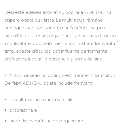
Deși este adesea asociat cu copilăria, ADHD-ul nu
dispare odată cu vârsta. La mulți adulți rămâne
nediagnosticat ani la rând, manifestându-se prin
dificultăți de atenție, organizare, gestionarea timpului,
impulsivitate, oboseală mentală și frustrare frecventă. În
timp, aceste dificultăți pot influența performanța
profesională, relațiile personale și stima de sine.
ADHD nu înseamnă doar că ești „neatent” sau ”uituc”.
De fapt, ADHD-ul poate include frecvent:
dificultăți în finalizarea sarcinilor
procrastinare
uitare frecventă sau dezorganizare