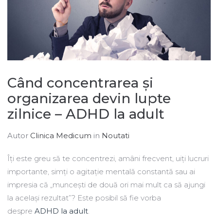
Când concentrarea și
organizarea devin lupte
zilnice – ADHD la adult
Autor
Clinica Medicum
in
Noutati
Îți este greu să te concentrezi, amâni frecvent, uiți lucruri
importante, simți o agitație mentală constantă sau ai
impresia că „muncești de două ori mai mult ca să ajungi
la același rezultat”? Este posibil să fie vorba
despre
ADHD la adult
.