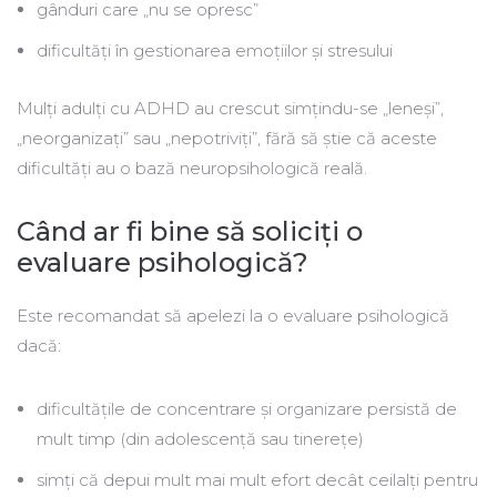
gânduri care „nu se opresc”
dificultăți în gestionarea emoțiilor și stresului
Mulți adulți cu ADHD au crescut simțindu-se „leneși”,
„neorganizați” sau „nepotriviți”, fără să știe că aceste
dificultăți au o bază neuropsihologică reală.
Când ar fi bine să soliciți o
evaluare psihologică?
Este recomandat să apelezi la o evaluare psihologică
dacă:
dificultățile de concentrare și organizare persistă de
mult timp (din adolescență sau tinerețe)
simți că depui mult mai mult efort decât ceilalți pentru