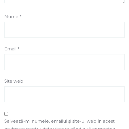
Nume
*
Email
*
Site web
Salvează-mi numele, emailul și site-ul web în acest
navigator pentru data viitoare când o să comentez.