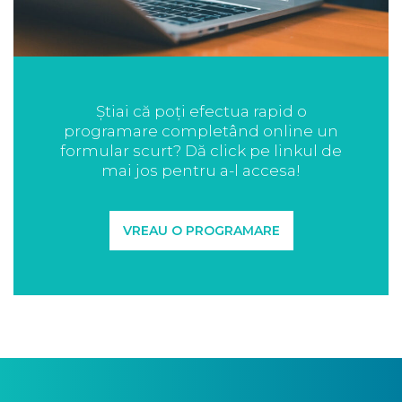
Știai că poți efectua rapid o
programare completând online un
formular scurt? Dă click pe linkul de
mai jos pentru a-l accesa!
VREAU O PROGRAMARE