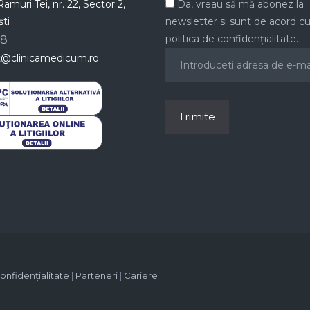
amuri Tei, nr. 22, Sector 2,
Da, vreau să mă abonez la
ti
newsletter si sunt de acord c
politica de confidențialitate.
78
t@clinicamedicum.ro
confidențialitate
|
Parteneri
|
Cariere