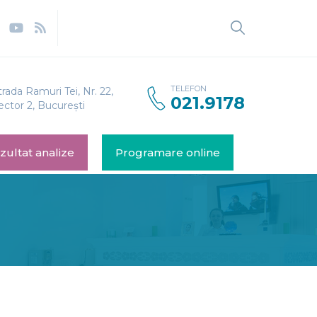
TELEFON
trada Ramuri Tei, Nr. 22,
021.9178
ector 2, București
zultat analize
Programare online