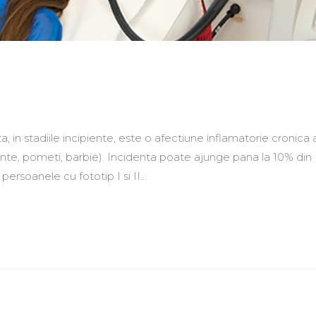
in stadiile incipiente, este o afectiune inflamatorie cronica a
runte, pometi, barbie). Incidenta poate ajunge pana la 10% din
persoanele cu fototip I si II...