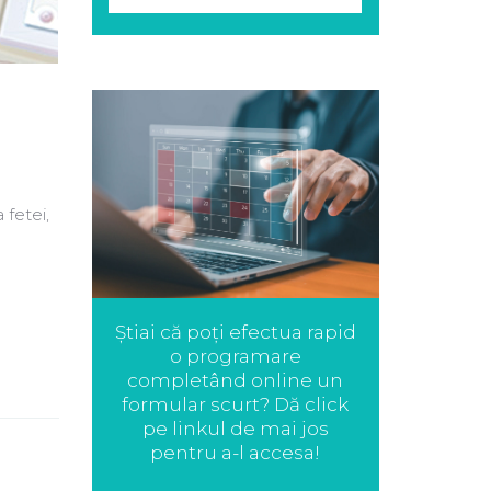
 fetei,
Știai că poți efectua rapid
o programare
completând online un
formular scurt? Dă click
pe linkul de mai jos
pentru a-l accesa!