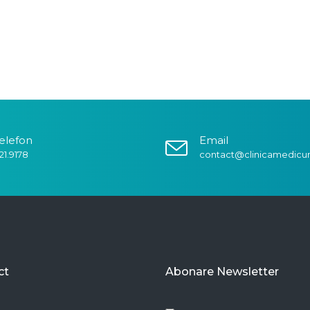
elefon
Email
21.9178
contact@clinicamedicu
ct
Abonare Newsletter