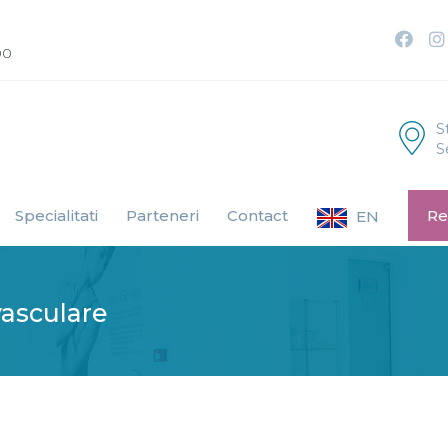
00
S
S
Specialitati
Parteneri
Contact
Re
EN
vasculare