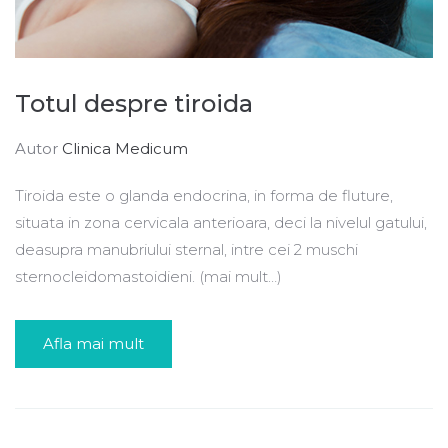
Totul despre tiroida
Autor
Clinica Medicum
Tiroida este o glanda endocrina, in forma de fluture,
situata in zona cervicala anterioara, deci la nivelul gatului,
deasupra manubriului sternal, intre cei 2 muschi
sternocleidomastoidieni. (mai mult…)
Afla mai mult