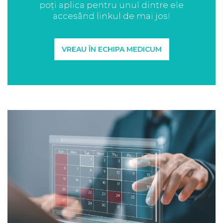
poți aplica pentru unul dintre ele
accesând linkul de mai jos!
VREAU ÎN ECHIPA MEDICUM