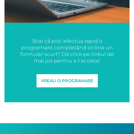
Știai că poți efectua rapid o
programare completând online un
formular scurt? Dă click pe linkul de
mai jos pentru a-l accesa!
VREAU O PROGRAMARE