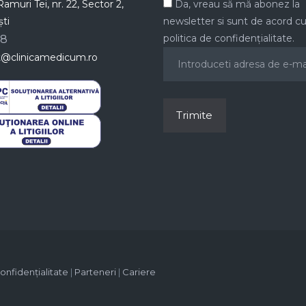
amuri Tei, nr. 22, Sector 2,
Da, vreau să mă abonez la
ti
newsletter si sunt de acord c
politica de confidențialitate.
78
t@clinicamedicum.ro
confidențialitate
|
Parteneri
|
Cariere