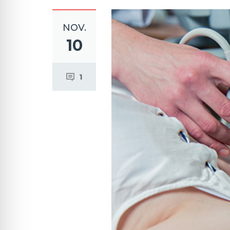
NOV.
10
1