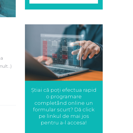
la
mult…)
Știai că poți efectua rapid
o programare
completând online un
formular scurt? Dă click
pe linkul de mai jos
pentru a-l accesa!