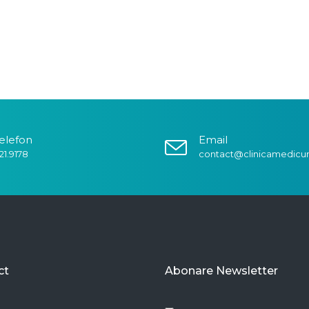
elefon
Email
21.9178
contact@clinicamedicu
ct
Abonare Newsletter