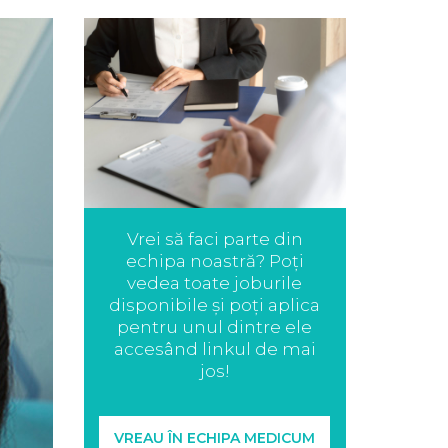
Vrei să faci parte din
echipa noastră? Poți
vedea toate joburile
disponibile și poți aplica
pentru unul dintre ele
accesând linkul de mai
jos!
VREAU ÎN ECHIPA MEDICUM