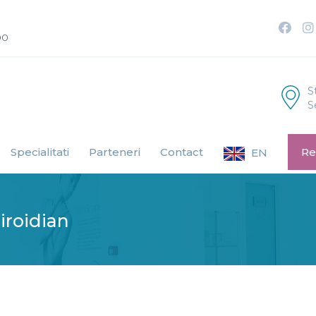
00
S
S
Specialitati
Parteneri
Contact
Re
EN
iroidian