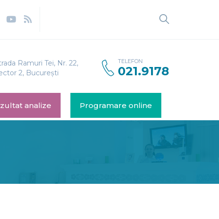
TELEFON
trada Ramuri Tei, Nr. 22,
021.9178
ector 2, București
zultat analize
Programare online