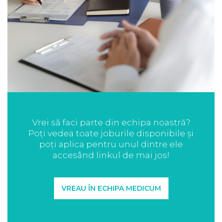
Vrei să faci parte din echipa noastră?
Poți vedea toate joburile disponibile și
poți aplica pentru unul dintre ele
accesând linkul de mai jos!
VREAU ÎN ECHIPA MEDICUM