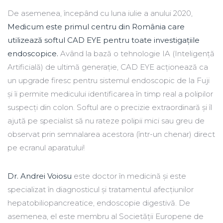
De asemenea, începând cu luna iulie a anului 2020,
Medicum este primul centru din România care
utilizează softul CAD EYE pentru toate investigațiile
endoscopice.
Având la bază o tehnologie IA (Inteligență
Artificială) de ultimă generație, CAD EYE acționează ca
un upgrade firesc pentru sistemul endoscopic de la Fuji
și îi permite medicului identificarea în timp real a polipilor
suspecți din colon. Softul are o precizie extraordinară și îl
ajută pe specialist să nu rateze polipii mici sau greu de
observat prin semnalarea acestora (într-un chenar) direct
pe ecranul aparatului!
Dr. Andrei Voiosu
este doctor în medicină și este
specializat în diagnosticul și tratamentul afecțiunilor
hepatobiliopancreatice, endoscopie digestivă. De
asemenea, el este membru al Societății Europene de