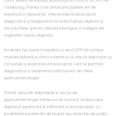
Căilor Biliare desfășurat la prestigiosul institut IRCAD din
Strasbourg, Franța. Una dintre principalele arii de
expertiză o reprezintă intervențiile endoscopice
diagnostice și terapeutice la nivelul tubului digestiv și
tractului biliar (pentru afecțiuni benigne și maligne ale
organelor tubului digestiv).
Amândoi fac parte începând cu anul 2019 din echipa
multidisciplinară a clinicii noastre și vă stau la dispoziție cu
consultații și examinări endoscopice care să permită
diagnosticul și tratamentul afecțiunilor din sfera
gastroenterologiei.
Printre serviciile disponibile în secția de
gastroenterologie Medicum se numără: endoscopia
digestivă superioară & inferioară (colonoscopie), cu
posibilitatea prelevării de biopsii sau rezecției de polipi;