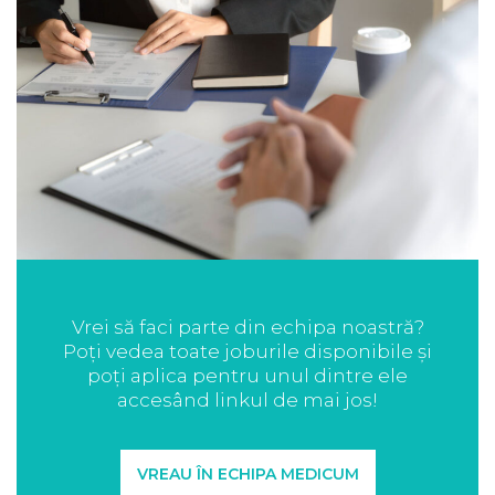
Vrei să faci parte din echipa noastră?
Poți vedea toate joburile disponibile și
poți aplica pentru unul dintre ele
accesând linkul de mai jos!
VREAU ÎN ECHIPA MEDICUM