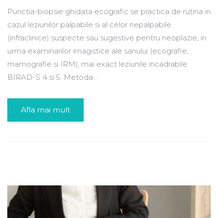
Punctia-biopsie ghidata ecografic se practica de rutina in
cazul leziunilor palpabile si al celor nepalpabile
(infraclinice) suspecte sau sugestive pentru neoplazie, in
urma examinarilor imagistice ale sanului (ecografie,
mamografie si IRM), mai exact leziunile incadrabile
BIRAD-S 4 si 5. Metoda...
Afla mai mult