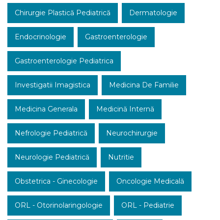
Chirurgie Plastică Pediatrică
Dermatologie
Endocrinologie
Gastroenterologie
Gastroenterologie Pediatrica
Investigatii Imagistica
Medicina De Familie
Medicina Generala
Medicină Internă
Nefrologie Pediatrică
Neurochirurgie
Neurologie Pediatrică
Nutritie
Obstetrica - Ginecologie
Oncologie Medicală
ORL - Otorinolaringologie
ORL - Pediatrie