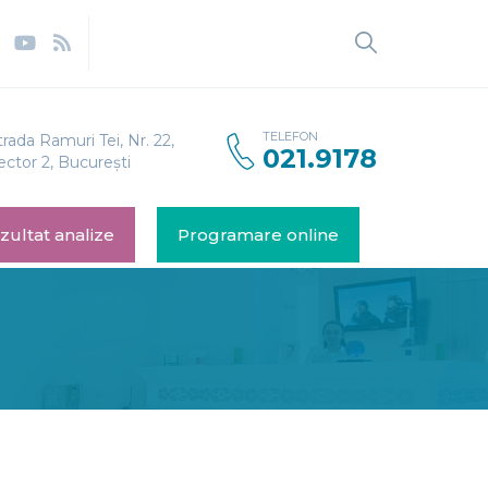
TELEFON
trada Ramuri Tei, Nr. 22,
021.9178
ector 2, București
zultat analize
Programare online