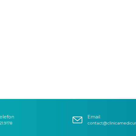
elefon
Email
21.9178
contact@clinicamedicu