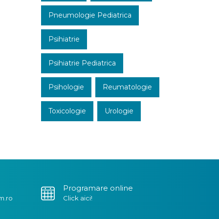
Pneumologie Pediatrica
Psihiatrie
Psihiatrie Pediatrica
Psihologie
Reumatologie
Toxicologie
Urologie
Programare online
m.ro
Click aici!