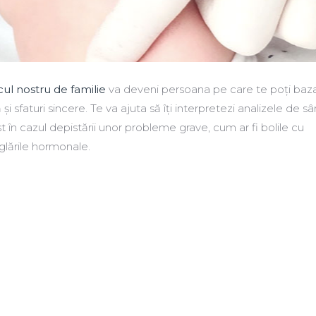
ul nostru de familie
va deveni persoana pe care te poți baz
i sfaturi sincere. Te va ajuta să îți interpretezi analizele de s
st în cazul depistării unor probleme grave, cum ar fi bolile cu
glările hormonale.