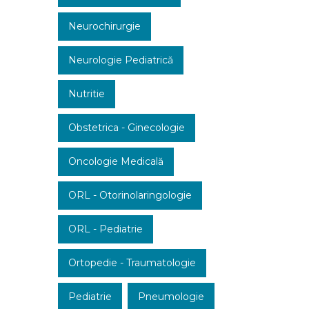
Neurochirurgie
Neurologie Pediatrică
Nutritie
Obstetrica - Ginecologie
Oncologie Medicală
ORL - Otorinolaringologie
ORL - Pediatrie
Ortopedie - Traumatologie
Pediatrie
Pneumologie