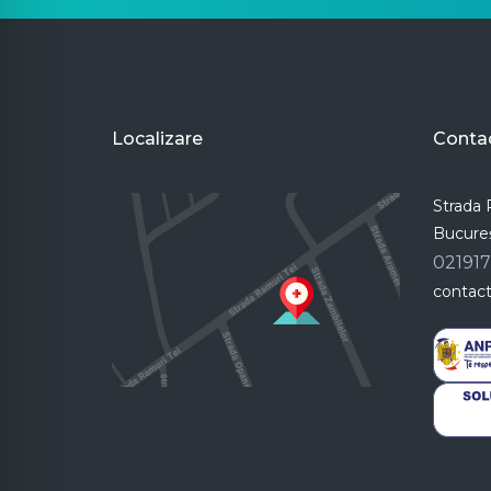
Localizare
Conta
Strada R
Bucureș
02191
contac