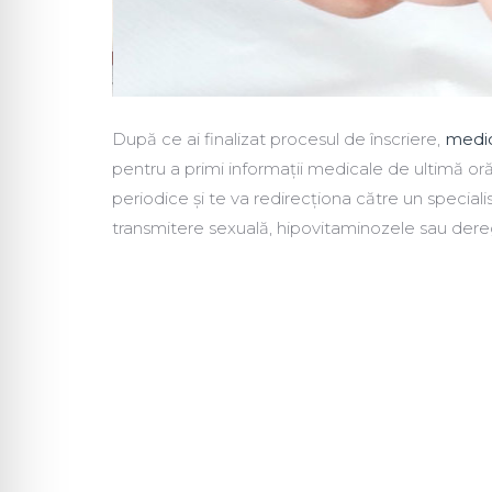
După ce ai finalizat procesul de înscriere,
medic
pentru a primi informații medicale de ultimă oră ș
periodice și te va redirecționa către un speciali
transmitere sexuală, hipovitaminozele sau dere