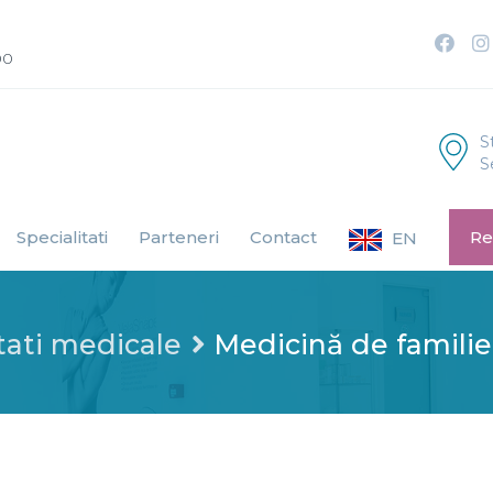
00
S
S
Specialitati
Parteneri
Contact
Re
EN
tati medicale
Medicină de familie