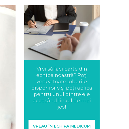
Vrei să faci parte din
echipa noastră? Poți
vedea toate joburile
disponibile și poți aplica
pentru unul dintre ele
accesând linkul de mai
jos!
VREAU ÎN ECHIPA MEDICUM