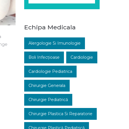
Echipa Medicala
a
Alergologie Si Imunologie
ânge
Boli Infecțioase
Cardiologie
Cardiologie Pediatrica
Chirurgie Generala
Chirurgie Pediatrică
Chirurgie Plastica Si Reparatorie
Chirurgie Plastică Pediatrică