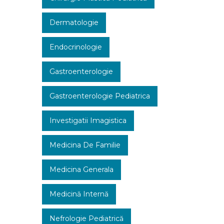
Dermatologie
Endocrinologie
Gastroenterologie
Gastroenterologie Pediatrica
Investigatii Imagistica
Medicina De Familie
Medicina Generala
Medicină Internă
Nefrologie Pediatrică