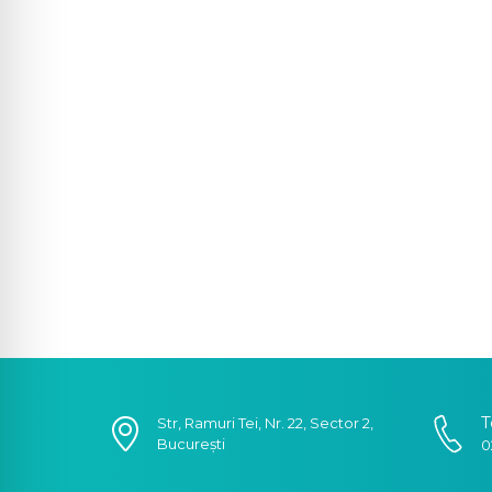
T
Str, Ramuri Tei, Nr. 22, Sector 2,
București
0