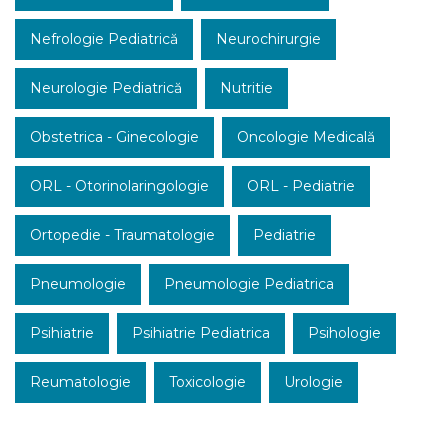
Nefrologie Pediatrică
Neurochirurgie
Neurologie Pediatrică
Nutritie
Obstetrica - Ginecologie
Oncologie Medicală
ORL - Otorinolaringologie
ORL - Pediatrie
Ortopedie - Traumatologie
Pediatrie
Pneumologie
Pneumologie Pediatrica
Psihiatrie
Psihiatrie Pediatrica
Psihologie
Reumatologie
Toxicologie
Urologie