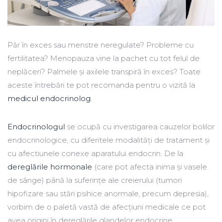
Păr în exces sau menstre neregulate? Probleme cu
fertilitatea? Menopauza vine la pachet cu tot felul de
neplăceri? Palmele și axilele transpiră în exces? Toate
aceste întrebări te pot recomanda pentru o vizită la
medicul endocrinolog
.
Endocrinologul
se ocupă cu investigarea cauzelor bolilor
endocrinologice, cu diferitele modalități de tratament și
cu afectiunele conexe aparatului endocrin. De la
dereglările hormonale
(care pot afecta inima și vasele
de sânge) până la suferințe ale creierului (tumori
hipofizare sau stări psihice anormale, precum depresia),
vorbim de o paletă vastă de afecțiuni medicale ce pot
avea origini în dereglările glandelor endocrine.