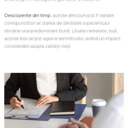
Descoperite din timp
, aceste afecțiuni pot fi tratate
corespunzător iar starea de sănătate a pacientului
rămâne una predominant bună. Lăsate netratate, însă,
aceste boli se pot agrava semnificativ, având un impact
considerabil asupra calității vieții.